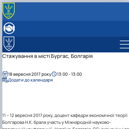
ПРО КАФЕДРУ
Історія кафедри
ОСВІТНЯ ДІЯЛЬНІСТЬ
Склад кафедри
Бакалаврат
НАУКОВА ДІЯЛЬНІСТЬ
Структурні підрозділи кафедри
Навчально-методичне забезпечення: робочі
Менеджмент
Про наукову діяльність
МІЖНАРОДНА ДІЯЛЬНІСТЬ
Навчально-наукова лабораторія
програми та ЕНК
Аспіранти кафедри
СТУДЕНТСЬКИЙ ГУРТОК
Стажування в місті Бургас, Болгарія
МІЖНАРОДНІ НАУКОВО-ПРАКТИЧНІ КОНФЕРЕНЦІЇ
18 вересня 2017 року
13:00 - 13:00
Додати до календаря
11 – 12 вересня 2017 року, доцент кафедри економічної теорії
Болгарова Н.К. брала участь у Міжнародній науково-