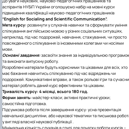
До уваги наукових, науково-педагогічних працівників та
аспірантів НУБіП України оголошуємо набір на мовні курси
підвищення кваліфікації науково-педагогічних працівників
“English for Socialing and Scientific Communication”.
Мета курсу:
розвинути у слухачів навички та сформувати уміння
спілкування англійською мовою у різних соціальних ситуаціях,
наприклад, під час подорожей, навчання, стажування, чи просто
повсякденного спілкування із іноземними колегами чи носіями
мови.
Основні завдання:
засвоїти знання за індивідуальною програмо
та виконати випускну роботу.
Розроблені матеріали будуть корисними та цікавими для всіх, хто
має бажання навчитись спілкуванню під час відряджень чи
подорожей. Комунікативні вправи, а також рольові ігри та сучасн
матеріал роблять даний курс ефективним та цікавим.
Тривалість курсу: 4 місяці, всього 180 год.
Форми занять:
майстер-класи; активні практичні уроки;
самостійна підготовка.
Підсумкова робота після завершення курсу: усна презентація
навчальної дисципліни, або наукової тематики та письмова робот
у вигляді власної наукової публікації .
Мінімальна кількість слухачів в групі для початку роботи курсів –