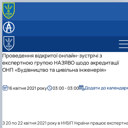
ПРО КАФЕДРУ
Загальна інформація про кафедру
НАУКОВІ ГУРТКИ
Співробітники кафедри
Вібродіагностика та неруйнівний контроль
ОСВІТНІ ПРОГРАМИ
Співробітництво кафедри
будівельних конструкцій
Освітні нормативи
РОБОЧІ НАВЧАЛЬНІ ПРОГРАМИ ТА СИЛАБУСИ
Комп'ютерне моделювання та конструювання
Обговорення освітніх програм
ДИСЦИПЛІН
Проведення відкритої онлайн-зустрічі з
будівель та споруд
Бакалавр
Бакалавр
НАВЧАЛЬНА РОБОТА
експертною групою НАЗЯВО щодо акредитації
Механіка залізобетону
Магістр
Магістр
Навчальний процес
НАУКОВА РОБОТА
ОНП «Будівництво та цивільна інженерія»
Сучасна архітектура
Аспірантура
Аспірантура
Запрошуємо на навчання
Сучасні рішення будівельних конструкцій об’єктів
Навчально-дослідні лабораторії
різного функціонального призна…
Додати до календар
16 квітня 2021 року
03:00 - 03:00
Технічне обстеження та нагляд за безпечною
експлуатацією будівель
Екологічно чисте будівництво
Особливі та аварійні впливи на будівлі та інженерн
споруди
З 20 по 22 квітня 2021 року в НУБІП України працює експертн