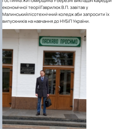
гостинна
Житомирщина
У березні
викладач
кафедри
економічної теорії
Гаврилюк В.П. завітав у
Малинський
лісотехнічний
коледж аби запросити їх
випускників на навчання до НУБіП
України
.