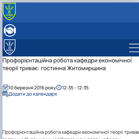
ПРО КАФЕДРУ
Історія кафедри
ОСВІТНЯ ДІЯЛЬНІСТЬ
Склад кафедри
Бакалаврат
НАУКОВА ДІЯЛЬНІСТЬ
Структурні підрозділи кафедри
Навчально-методичне забезпечення: робочі
Менеджмент
Про наукову діяльність
МІЖНАРОДНА ДІЯЛЬНІСТЬ
Навчально-наукова лабораторія
програми та ЕНК
Аспіранти кафедри
СТУДЕНТСЬКИЙ ГУРТОК
Профорієнтаційна робота кафедри економічної
МІЖНАРОДНІ НАУКОВО-ПРАКТИЧНІ КОНФЕРЕНЦІЇ
теорії триває: гостинна Житомирщина
10 березня 2016 року
12:35 - 12:35
Додати до календаря
Профорієнтаційна робота кафедри
економічної теорії
триває