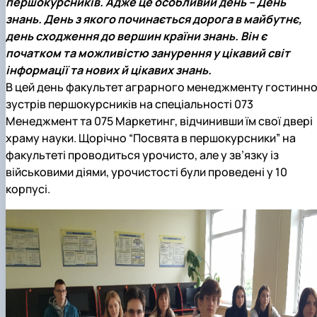
першокурсників. Адже це особливий день – День
знань. День з якого починається дорога в майбутнє,
день сходження до вершин країни знань. Він є
початком та можливістю занурення у цікавий світ
інформації та нових й цікавих знань.
В цей день факультет аграрного менеджменту гостинн
зустрів першокурсників на спеціальності 073
Менеджмент та 075 Маркетинг, відчинивши їм свої двері
храму науки. Щорічно “Посвята в першокурсники” на
факультеті проводиться урочисто, але у зв’язку із
військовими діями, урочистості були проведені у 10
корпусі.