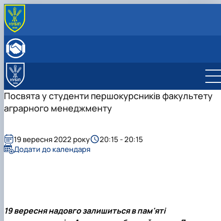
ПРО КАФЕДРУ
Історія кафедри
ОСВІТНЯ ДІЯЛЬНІСТЬ
Склад кафедри
Бакалаврат
НАУКОВА ДІЯЛЬНІСТЬ
Структурні підрозділи кафедри
Навчально-методичне забезпечення: робочі
Менеджмент
Про наукову діяльність
МІЖНАРОДНА ДІЯЛЬНІСТЬ
Навчально-наукова лабораторія
програми та ЕНК
Аспіранти кафедри
СТУДЕНТСЬКИЙ ГУРТОК
Посвята у студенти першокурсників факультету
МІЖНАРОДНІ НАУКОВО-ПРАКТИЧНІ КОНФЕРЕНЦІЇ
аграрного менеджменту
19 вересня 2022 року
20:15 - 20:15
Додати до календаря
19 вересня надовго залишиться в пам'яті