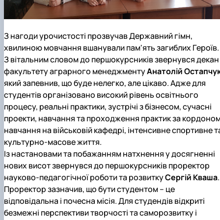
З нагоди урочистості прозвучав Державний гімн,
хвилиною мовчання вшанували пам'ять загиблих Героїв.
З вітальним словом до першокурсників звернувся декан
факультету аграрного менеджменту
Анатолій Остапчу
який запевнив, що буде нелегко, але цікаво. Адже для
студентів організовано високий рівень освітнього
процесу, реальні практики, зустрічі з бізнесом, cучасні
проекти, навчання та проходження практик за кордоном
навчання на військовій кафедрі, інтенсивне спортивне т
культурно-масове життя.
Із настановами та побажанням натхнення у досягненні
нових висот звернувся до першокурсників проректор
науково-педагогічної роботи та розвитку
Сергій Кваша
.
Проректор зазначив, що бути студентом – це
відповідальна і почесна місія. Для студендів відкриті
безмежні перспективи творчості та саморозвитку і