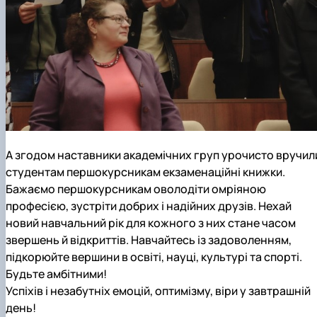
А згодом наставники академічних груп урочисто вручил
студентам першокурсникам екзаменаційні книжки.
Бажаємо першокурсникам оволодіти омріяною
професією, зустріти добрих і надійних друзів. Нехай
новий навчальний рік для кожного з них стане часом
звершень й відкриттів. Навчайтесь із задоволенням,
підкорюйте вершини в освіті, науці, культурі та спорті.
Будьте амбітними!
Успіхів і незабутніх емоцій, оптимізму, віри у завтрашній
день!