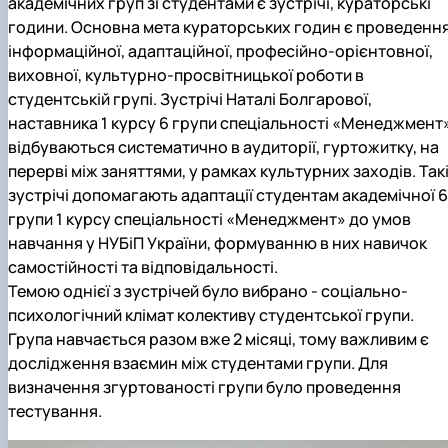
академічних груп зі студентами є зустрічі, кураторські
години. Основна мета кураторських годин є проведенн
інформаційної, адаптаційної, професійно-орієнтовної,
виховної, культурно-просвітницької роботи в
студентській групі. Зустрічі Наталі Болгарової,
наставника 1 курсу 6 групи спеціальності «Менеджмент»
відбуваються систематично в аудиторії, гуртожитку, на
перерві між заняттями, у рамках культурних заходів. Так
зустрічі допомагають адаптації студентам академічної 6
групи 1 курсу спеціальності «Менеджмент» до умов
навчання у НУБіП України, формуванню в них навичок
самостійності та відповідальності.
Темою однієї з зустрічей було вибрано - соціально-
психологічний клімат колективу студентської групи.
Група навчається разом вже 2 місяці, тому важливим є
дослідження взаємин між студентами групи. Для
визначення згуртованості групи було проведення
тестування.