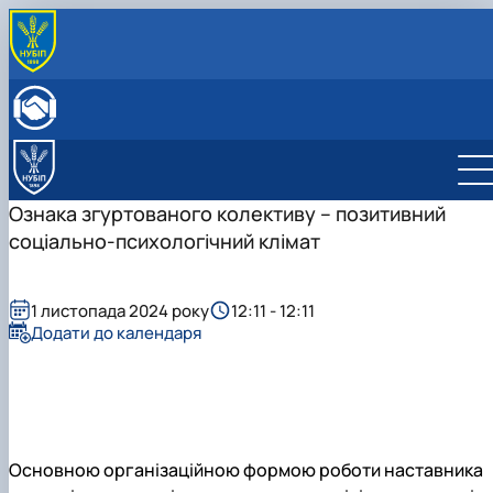
ПРО КАФЕДРУ
Історія кафедри
ОСВІТНЯ ДІЯЛЬНІСТЬ
Склад кафедри
Бакалаврат
НАУКОВА ДІЯЛЬНІСТЬ
Структурні підрозділи кафедри
Навчально-методичне забезпечення: робочі
Менеджмент
Про наукову діяльність
МІЖНАРОДНА ДІЯЛЬНІСТЬ
Навчально-наукова лабораторія
програми та ЕНК
Аспіранти кафедри
СТУДЕНТСЬКИЙ ГУРТОК
Ознака згуртованого колективу – позитивний
МІЖНАРОДНІ НАУКОВО-ПРАКТИЧНІ КОНФЕРЕНЦІЇ
соціально-психологічний клімат
1 листопада 2024 року
12:11 - 12:11
Додати до календаря
Основною організаційною формою роботи наставника