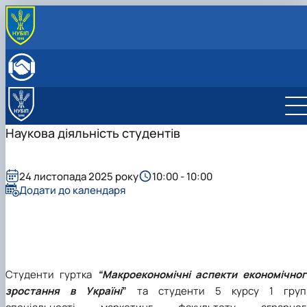
ПРО КАФЕДРУ
Історія кафедри
ОСВІТНЯ ДІЯЛЬНІСТЬ
Склад кафедри
Бакалаврат
НАУКОВА ДІЯЛЬНІСТЬ
Структурні підрозділи кафедри
Навчально-методичне забезпечення: робочі
Менеджмент
Про наукову діяльність
МІЖНАРОДНА ДІЯЛЬНІСТЬ
Навчально-наукова лабораторія
програми та ЕНК
Аспіранти кафедри
СТУДЕНТСЬКИЙ ГУРТОК
Наукова діяльність студентів
МІЖНАРОДНІ НАУКОВО-ПРАКТИЧНІ КОНФЕРЕНЦІЇ
24 листопада 2025 року
10:00 - 10:00
Додати до календаря
Студенти гуртка
“Макроекономічні аспекти економічног
зростання в Україні
”
та
студенти 5 курсу 1 груп