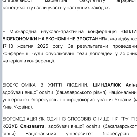
спеціальності маркетинг факультету аграрног
менеджменту взяли участь у наступних заходах:
– Міжнародна науково-практична конференція
«ВПЛИ
БІОЕКОНОМІКИ НА ЕКОНОМІЧНЕ ЗРОСТАННЯ»
, яка відбула
17-18 жовтня 2025 року. За результатами проведенн
конференції були опубліковані тези доповідей у збірник
матеріалів конференції.
БІОЕКОНОМІКА В ЖИТТІ ЛЮДИНИ.
ШИНДАЛЮК Алін
здобувач вищої освіти (бакалаврського рівня) Національн
університет біоресурсів і природокористування України (
Київ, Україна).
БІОРЕМЕДІАЦІЯ ЯК ОДИН ІЗ СПОСОБІВ ОЧИЩЕННЯ ҐРУНТІВ
КОЗУБ Єлизавета
, здобувач вищої освіти (бакалаврсько
рівня) Національний університет біоресурсів 