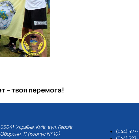
т – тв
оя перемога
!
03041, Україна, Київ, вул. Героїв
(044) 527-
Оборони, 11 (корпус № 10)
(044) 527-