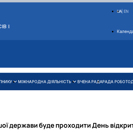
UA
EN
ІВ І
Depart
Календ
ПНИКУ
МІЖНАРОДНА ДІЯЛЬНІСТЬ
ВЧЕНА РАДА
РАДА РОБОТО
их дипломів (Double Degree Pr…
am in Management
ашої держави буде проходити
День відкри