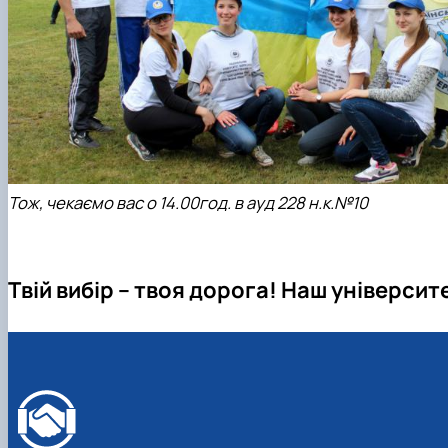
Тож, чекаємо вас о 14.00год. в ауд 228 н.к.№10
Твій вибір – твоя дорога! Наш університе