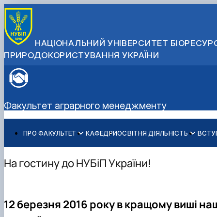
НАЦІОНАЛЬНИЙ УНІВЕРСИТЕТ БІОРЕСУРС
ПРИРОДОКОРИСТУВАННЯ УКРАЇНИ
Факультет аграрного менеджменту
ПРО ФАКУЛЬТЕТ
КАФЕДРИ
ОСВІТНЯ ДІЯЛЬНІСТЬ
ВСТУ
Історія факультету
Бакалаврат
Загальна інформація
Міжнародні партнери
Адміністрація факультету
Магістратура
Бакалавр
Міжнародні програми з можливістю отримання подвійн
На гостину до НУБіП України!
Розклад
Магістр
Англомовна магістратура/ English speaking MSc Progr
Підготовка аспірантів
Доктор філософії (PhD)
Науково-дослідна робота
12 березня 2016 року в кращому виші н
Практичне навчання