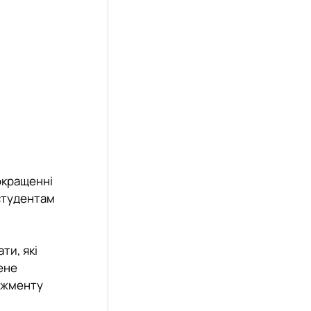
окращенні
 студентам
ти, які
ене
еджменту