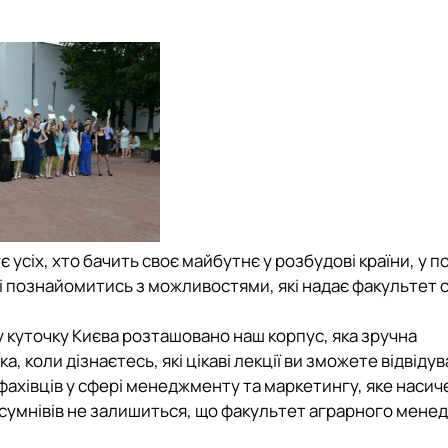
сіх, хто бачить своє майбутнє у розбудові країни, у п
у і познайомитись з можливостями, які надає факультет
 куточку Києва розташовано наш корпус, яка зручна
 коли дізнаєтесь, які цікаві лекції ви зможете відвідува
фахівців у сфері менеджменту та маркетингу, яке насич
 – сумнівів не залишиться, що факультет аграрного мен