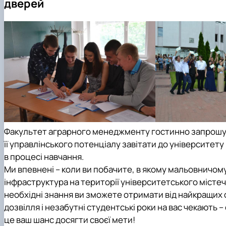
дверей
Виховна та спортивна робота
Сенат студентської організації факультету
Стипендія
Факультет аграрного менеджменту гостинно запрошує у
її управлінського потенціалу завітати до університет
в процесі навчання.
Ми впевнені – кол
и ви побачите, в якому мальовничому
інфраструктура на території університетського містечка,
необхідні знання ви зможете отримати від найкращих 
дозвілля і незабутні студентські роки на вас чекають
це ваш шанс досягти своєї мети!