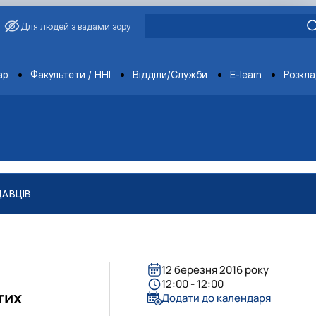
Для людей з вадами зору
ments
ар
Факультети / ННІ
Відділи/Служби
E-learn
Розкл
ДАВЦІВ
12 березня 2016 року
12:00 - 12:00
тих
Додати до календаря