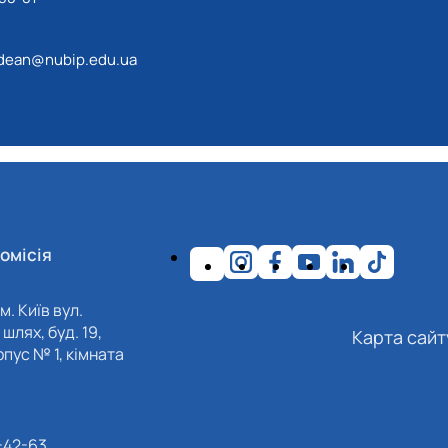
dean@nubip.edu.ua
омісія
м. Київ вул.
шлях, буд. 19,
Карта сайт
пус № 1, кімната
-42-63