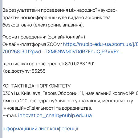
За результатами проведення міжнародної науково-
практичної конференції буде видано збірник тез
безкоштовно (електронне видання).
Форма проведення: (офлайн/онлайн).
https://nubip-edu-ua.zoom.us/j/
Онлайн-платформа ZOOM:
7002681301?pwd=TXM5NWM0VDdRZFhuQjR3VVFx…
Ідентифікатор конференції: 870 0268 1301
Код доступу: 55255
КОНТАКТНІ ДАНІ ОРГКОМІТЕТУ
03041 м. Київ, вул. Героїв Оборони, 11, навчальний корпус №10
кімната 210, кафедра публічного управління, менеджменту
інноваційної діяльності та дорадництва.
innovation_chair@nubip.edu.ua
E-mail:
Інформаційний лист конференції