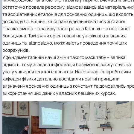
остаточно провела реформу, відмовившись від матеріальни
та асоціативних еталонів для основних одиниць, що входять
до складу СІ. Віднині кілограм буде визначатись зі сталої
Планка, ампер – з заряду електрона, а Кельвін – з постійної
Больцмана. Такі зміни орієнтовані на уніфікацію згаданих
одиниць та, відповідно, можливість проведення точніших
розрахунків.
У фундаментальній науці зміни такого масштабу – велика
рідкість, тому згадана інформація безумовно заслуговує на
увагу університецької спільноти. На семінарі співробітники
кафедри фізики детально дослідили новітні принципи
визначення основних одиниць з констант та домовились пр
використання цих даних у власних лекційних курсах.