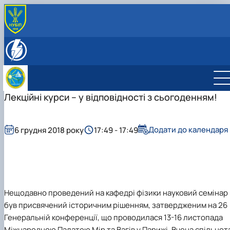
ПРО НАС
Історія кафедри
СКЛАД КАФЕДРИ
Співробітники кафедри фізики
НАУКОВО-ІНОВАЦІЙНА ДІЯЛЬНІСТЬ
Напрями наукових досліджень
ОСВІТНЯ ДІЯЛЬНІСТЬ
Студентські наукові гуртки
Робочі програми
Лекційні курси – у відповідності з сьогоденням!
Електронні навчальні курси
Навчальна література
Дисципліни, які викладаються на кафедрі
Додати до календаря
6 грудня 2018 року
17:49 - 17:49
Навчальні лабораторії
Нещодавно проведений на кафедрі фізики науковий семінар
був присвячений історичним рішенням, затвердженим на 26
Генеральній конференції, що проводилася 13-16 листопада
Міжнародною Палатою Мір та Вагів у Парижі. Вчена спільнот