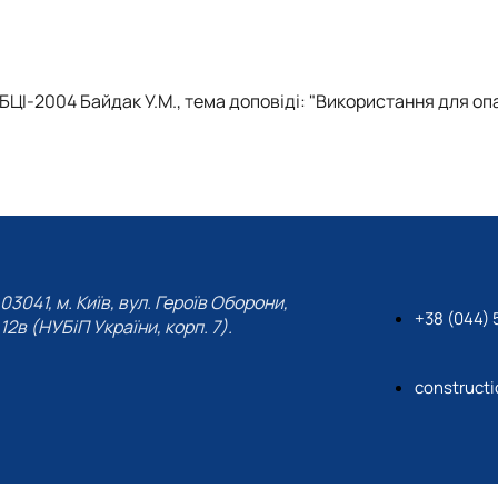
 БЦІ-2004 Байдак У.М., тема доповіді: "Використання для о
03041, м. Київ, вул. Героїв Оборони,
+38 (044) 
12в (НУБіП України, корп. 7).
construct