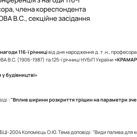
фесора, члена кореспондента
А В.С., секційне засідання
ного функціонального призна…
тацією будівель
оруди
агоди 116-ї річниці
від дня народження д .т .н., професора
В.С. (1906-1987) та 125-ї річниці НУБіП України
«КРАМАР
 у будівництві»
іді :
"Вплив ширини розкриття тріщин на параметри зч
 БЦІ-2004 Коломієць О.Ю. Тема доповіді: "Види палива для 