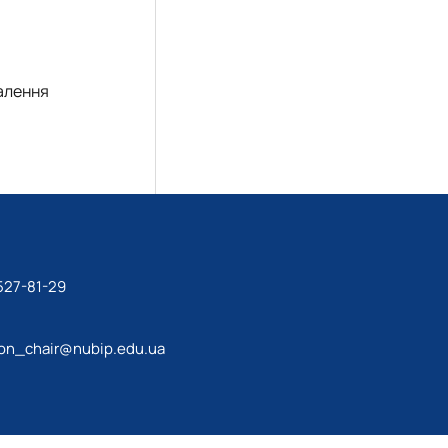
палення
527-81-29
ion_chair@nubip.edu.ua