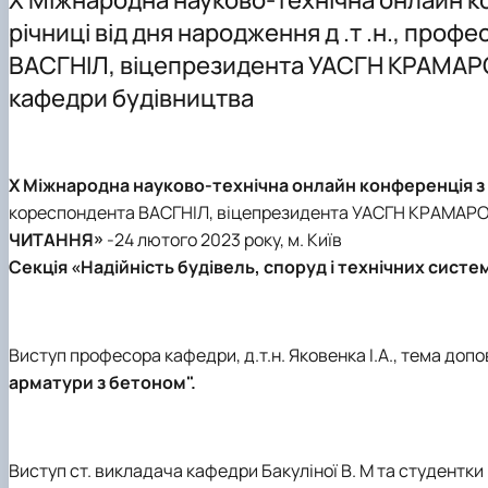
Співробітництво кафедри
Механіка залізобетону
Бакалавр
Аспірантура
Навчально-дослідні лабораторії
річниці від дня народження д .т .н., про
Сучасна архітектура
Магістр
ВАСГНІЛ, віцепрезидента УАСГН КРАМАРОВ
Сучасні рішення будівельних конструкцій об’єктів різ
Аспірантура
кафедри будівництва
Технічне обстеження та нагляд за безпечною експлуа
Екологічно чисте будівництво
Особливі та аварійні впливи на будівлі та інженерні сп
Х Міжнародна науково-технічна онлайн конференція з н
кореспондента ВАСГНІЛ, віцепрезидента УАСГН КРАМАРОВА 
ЧИТАННЯ»
-24 лютого 2023 року, м. Київ
Секція «Надійність будівель, споруд і технічних систем
Виступ професора кафедри, д.т.н. Яковенка І.А., тема допов
арматури з бетоном".
Виступ ст. викладача кафедри Бакуліної В. М та студентки