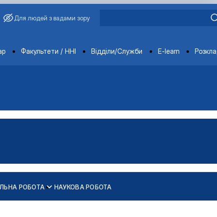
Для людей з вадами зору
ments
ар
Факультети / ННІ
Відділи/Служби
E-learn
Розкл
ЛЬНА РОБОТА
НАУКОВА РОБОТА