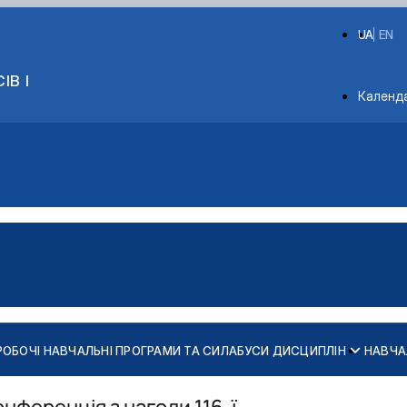
UA
EN
ІВ І
Depart
Календ
РОБОЧІ НАВЧАЛЬНІ ПРОГРАМИ ТА СИЛАБУСИ ДИСЦИПЛІН
НАВЧА
х конструкцій
ь та споруд
нференція з нагоди 116-ї