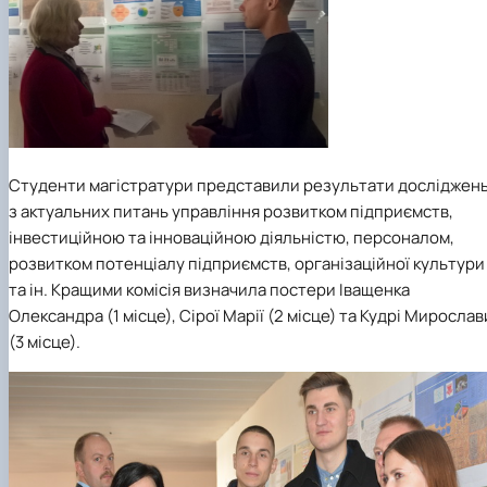
Студенти магістратури представили результати досліджен
з актуальних питань управління розвитком підприємств,
інвестиційною та інноваційною діяльністю, персоналом,
розвитком потенціалу підприємств, організаційної культури
та ін. Кращими комісія визначила постери Іващенка
Олександра (1 місце), Сірої Марії (2 місце) та Кудрі Мирослав
(3 місце).