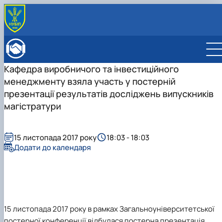
ПРО ФАКУЛЬТЕТ
Історія факультету
КАФЕДРИ
Кафедра виробничого та інвестиційного
Адміністрація факультету
ОСВІТНЯ ДІЯЛЬНІСТЬ
менеджменту взяла участь у постерній
Бакалаврат
ВСТУПНИКУ
Магістратура
Загальна інформація
презентації результатів досліджень випускників
МІЖНАРОДНА ДІЯЛЬНІСТЬ
Розклад
Бакалавр
Міжнародні партнери
ВЧЕНА РАДА
магістратури
Підготовка аспірантів
Магістр
Міжнародні програми з можливістю отримання
РАДА РОБОТОДАВЦІВ
Науково-дослідна робота
Доктор філософії (PhD)
подвійних дипломів (Double Degree Pr…
Практичне навчання
Англомовна магістратура/ English speaking MSc
15 листопада 2017 року
18:03 - 18:03
Виховна та спортивна робота
Program in Management
Додати до календаря
Сенат студентської організації факультету
Стипендія
15 листопада 2017 року в рамках Загальноуніверситетської
постерної конференції
відбулася постерна презентація