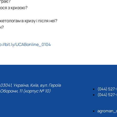
іграє?
лося з кризою?
кетологам в кризу і після неї?
и?
p://bit.ly/UCABonline_0104
03041, Україна, Київ, вул. Героїв
(044) 527-
Оборони, 11 (корпус № 10)
(044) 527-
agroman_