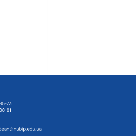
85-73
88-81
dean@nubip.edu.ua