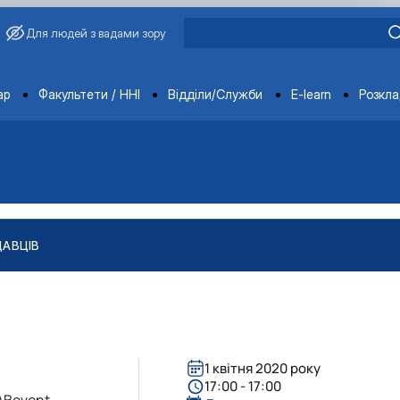
Для людей з вадами зору
ments
ар
Факультети / ННІ
Відділи/Служби
E-learn
Розкл
ДАВЦІВ
1 квітня 2020 року
17:00 - 17:00
CABevent