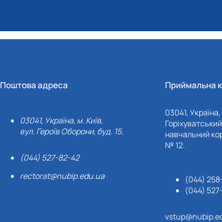
Поштова адреса
Приймальна к
03041, Україна, 
03041, Україна, м. Київ,
Горіхуватський 
вул. Героїв Оборони, буд. 15.
навчальний кор
№ 12.
(044) 527-82-42
rectorat@nubip.edu.ua
(044) 258
(044) 527
vstup@nubip.e