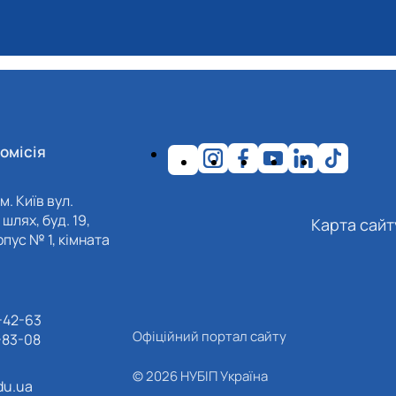
омісія
м. Київ вул.
шлях, буд. 19,
Карта сайт
пус № 1, кімната
-42-63
Офіційний портал сайту
-83-08
© 2026 НУБІП Україна
du.ua