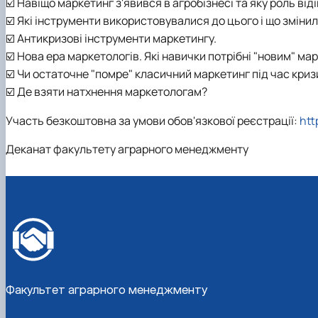
☑️ Навіщо маркетинг з'явився в агробізнесі та яку роль від
☑️ Які інструменти використовувалися до цього і що зміни
☑️ Антикризові інструменти маркетингу.
☑️ Нова ера маркетологів. Які навички потрібні "новим" мар
☑️ Чи остаточне "помре" класичний маркетинг під час криз
☑️ Де взяти натхнення маркетологам?
Участь безкоштовна за умови обов'язкової реєстрації:
htt
Деканат факультету аграрного менеджменту
Факультет аграрного менеджменту