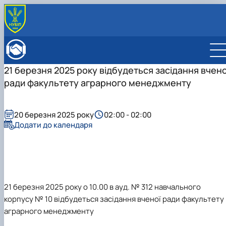
ПРО ФАКУЛЬТЕТ
Історія факультету
КАФЕДРИ
21 березня 2025 року відбудеться засідання вчено
Адміністрація факультету
ОСВІТНЯ ДІЯЛЬНІСТЬ
ради факультету аграрного менеджменту
Бакалаврат
ВСТУПНИКУ
Магістратура
Загальна інформація
МІЖНАРОДНА ДІЯЛЬНІСТЬ
Розклад
Бакалавр
Міжнародні партнери
ВЧЕНА РАДА
Підготовка аспірантів
20 березня 2025 року
02:00 - 02:00
Магістр
Міжнародні програми з можливістю отримання
РАДА РОБОТОДАВЦІВ
Додати до календаря
Науково-дослідна робота
Доктор філософії (PhD)
подвійних дипломів (Double Degree Pr…
Практичне навчання
Англомовна магістратура/ English speaking MSc
Виховна та спортивна робота
Program in Management
Сенат студентської організації факультету
Стипендія
21 березня 2025 року о 10.00 в ауд. № 312 навчального
корпусу № 10 відбудеться засідання вченої ради факультету
аграрного менеджменту