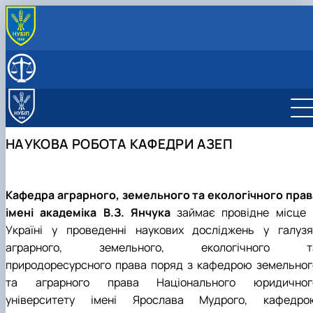
ПРО КАФЕДРУ
Історія кафедри
СКЛАД КАФЕДРИ
Нагороди кафедри
ОСВІТНІЙ ПРОЦЕС
Освітні програми
НАУКОВА РОБОТА
Організація освітнього процесу
Освітньо-професійна програма підготовки
Наукова робота кафедри
ПРАКТИЧНА ПІДГОТОВКА
НАУКОВА РОБОТА КАФЕДРИ АЗЕП
Навчально-методичне забезпечення
Бакалаврів
Сторінка аспіранта
Освітньо-професійна програма підготовки
Студентська наукова робота
Магістрів
Кафедра аграрного, земельного та екологічного прав
імені академіка В.З. Янчука
займає провідне місце 
Україні у проведенні наукових досліджень у галузя
аграрного, земельного, екологічного т
природоресурсного права поряд з кафедрою земельног
та аграрного права Національного юридичног
університету імені Ярослава Мудрого, кафедро