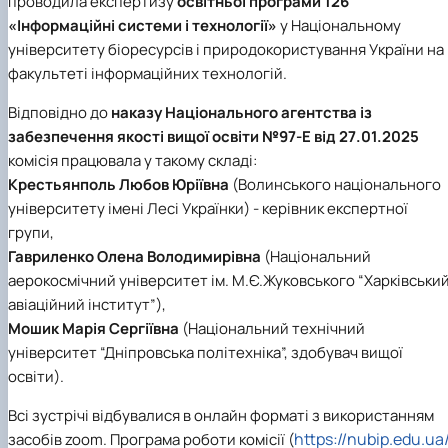
проводила експертизу
освітньої програми 126
«Інформаційні системи і технології»
у Національному
університету біоресурсів i природокористування України на
факультеті інформаційних технологій.
Відповідно до
наказу
Національного агентства із
забезпечення якості вищої освіти
№97-Е від 27.01.2025
комісія працювала у такому складі:
Крестьянполь Любов Юріївна
(Волинського національного
університету імені Лесі Українки) - керівник експертної
групи,
Гавриленко Олена Володимирівна
(Національний
аерокосмічний університет ім. М.Є.Жуковського “Харківськи
авіаційний інститут”),
Мошик Марія Сергіївна
(Національний технічний
університет “Дніпровська політехніка”, здобувач вищої
освіти).
Всі зустрічі відбувалися в онлайн форматі з використанням
https://nubip.edu.ua
засобів zoom. Програма роботи комісії (