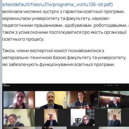
sites/default/files/u314/programa_vizitu.126-ist.pdf
)
включала численні зустрічі з гарантом освітньої програми,
керівництвом університету та факультету, науково-
педагогічними працівниками, здобувачами, роботодавцями, 
також з усіма охочими поспілкуватися про якість організації
освітнього процесу.
Також, члени експертної комісії познайомилися з
матеріально-технічною базою факультету та університету,
які забезпечують функціонування освітньої програми.