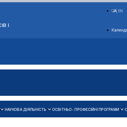
UA
EN
ІВ І
Depart
Календ
НАУКОВА ДІЯЛЬНІСТЬ
ОСВІТНЬО- ПРОФЕСІЙНІ ПРОГРАМИ
огії"
ння»
ОС "Бакалавр"
ами
ОС "Магістр"