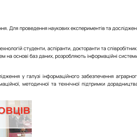
ння. Для проведення наукових експериментів та досліджен
технологій студенти, аспіранти, докторанти та співробітни
м на основі баз даних, розробляють інформаційні системи
лідження у галузі інформаційного забезпечення аграрног
аційної, методичної та технічної підтримки дорадництва