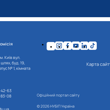
омісія
м. Київ вул.
шлях, буд. 19,
Карта сайт
пус № 1, кімната
-42-63
Офіційний портал сайту
-83-08
© 2026 НУБІП Україна
du.ua