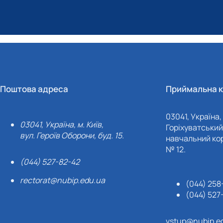
Поштова адреса
Приймальна к
03041, Україна, 
03041, Україна, м. Київ,
Горіхуватський 
вул. Героїв Оборони, буд. 15.
навчальний кор
№ 12.
(044) 527-82-42
rectorat@nubip.edu.ua
(044) 258
(044) 527
vstup@nubip.e