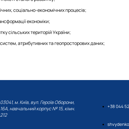
чних, соціально-економічних процесів;
ансформації економіки;
тку сільських територій України;
систем, атрибутивних та геопросторових даних;
03041, м. Київ, вул. Героїв Оборони,
+38 044 52
16А, навчальний корпус № 15, кімн.
212
shvydenko