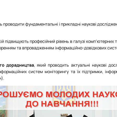
формаційних систем
ь проводити фундаментальні і прикладні наукові дослідже
якій підвищують професійний рівень в галузі комп’ютерних 
воренням та впровадженням інформаційно-довідкових систе
го дорадництва
, який проводить актуальні наукові дос
формаційних систем моніторингу та їх підтримки, інформ
).