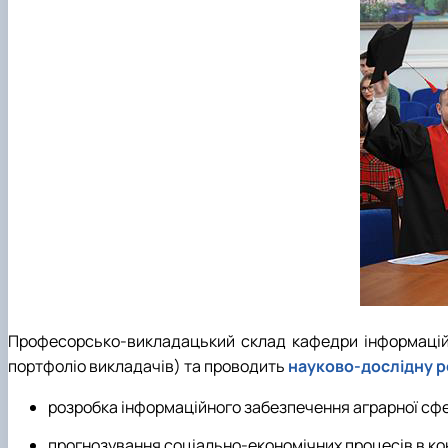
Професорсько-викладацький склад кафедри інформаційни
портфоліо викладачів) та проводить
науково-дослідну р
розробка інформаційного забезпечення аграрної сфер
прогнозування соціально-економічних процесів в кон