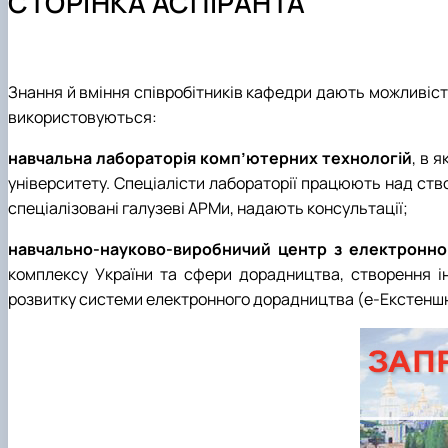
СТОРІНКА АСПІРАНТА
Навчальна лабораторія розробки та впровадження ін
Акредитація
Навчальна лабораторія хмарних технологій
Знання й вміння співробітників кафедри дають можливіст
використовуються:
навчальна лабораторія комп’ютерних технологій
, в 
університету. Спеціалісти лабораторії працюють над ст
спеціалізовані галузеві АРМи, надають консультації;
навчально-науково-виробничий центр з електронно
комплексу України та сфери дорадництва, створення ін
розвитку системи електронного дорадництва (е-Екстеншн