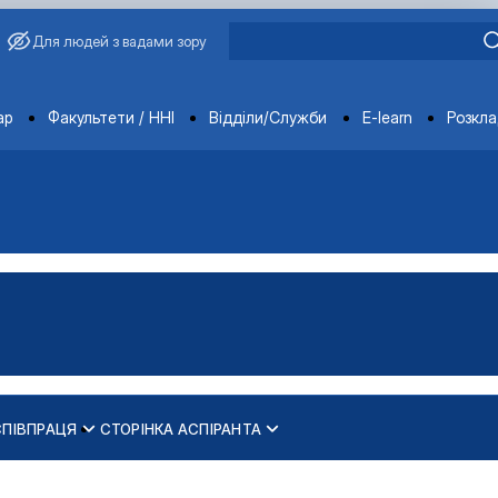
Для людей з вадами зору
ments
ар
Факультети / ННІ
Відділи/Служби
E-learn
Розкл
СПІВПРАЦЯ
СТОРІНКА АСПІРАНТА