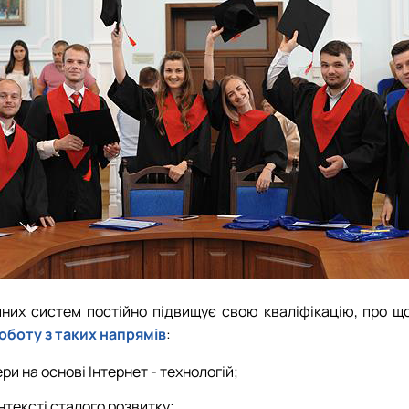
х систем постійно підвищує свою кваліфікацію, про що с
оботу з таких напрямів
:
и на основі Інтернет - технологій;
тексті сталого розвитку;