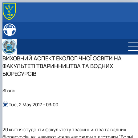
ПРО КАФЕДРУ
Історія кафедри
СКЛАД КАФЕДРИ
Навчально-науково-виробничі лабораторії
ОСВІТНЯ ДІЯЛЬНІСТЬ
Співпраця з роботодавцями
Навчальна робота
НАУКОВА ДІЯЛЬНІСТЬ
Навчальні лабораторії
Наукова робота
ВИХОВНИЙ АСПЕКТ ЕКОЛОГІЧНОЇ ОСВІТИ НА
МІЖНАРОДНА ДІЯЛЬНІСТЬ
Сертифікатні курси
Дорадча діяльність
ФАКУЛЬТЕТІ ТВАРИННИЦТВА ТА ВОДНИХ
Фотогалерея
Наукові гуртки
БІОРЕСУРСІВ
Робочі програми
Підготовка аспірантів та докторантів
Практика студентів
Share:
Tue, 2 May 2017 - 03:00
20 квітня
студенти факультету тваринництва та водних
біоресурсів, які навчаються за напрямом підготовки "Водні