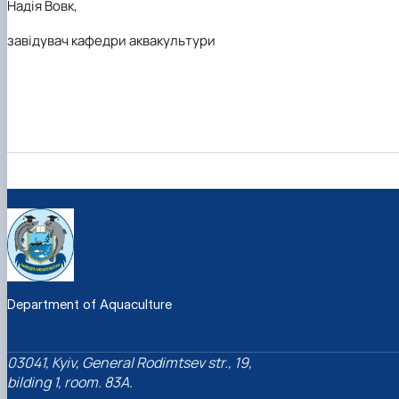
Надія Вовк,
завідувач кафедри аквакультури
Department of Aquaculture
03041, Kyiv, General Rodimtsev str., 19,
bilding 1, room. 83A.