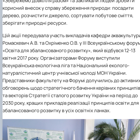
«Збережемо довкілля разом» та
закликали людей зробити
корисний внесок у справу збереження природи: посадити
дерево, розчистити джерело, сортувати побутове сміття,
зберігати природні ресурси.
Цій акції передувала
участь викладачів кафедри аквакультур
Ромаскевич А.В. та Охріменко О.В. у ІІІ Всеукраїнському форум
«Освіта для збалансованого розвитку», який відбувся 12-13
квітня 2017 року.
Організаторами Форуму виступили
Всеукраїнська екологічна ліга та Національний еколого-
натуралістичний центр учнівської молоді МОН України.
Представники факультету на
Форум
і
долучились до активни
обговорень щодо стратегічного бачення керівних принципі
та векторів Стратегії сталого розвитку України на період до
2030 року, кращих прикладів реалізації принципів освіти для
збалансованого розвитку в усіх освітніх ланках.