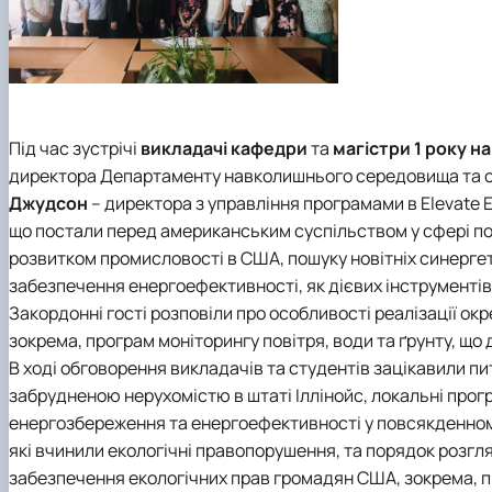
Під час зустрічі
викладачі кафедри
та
магістри 1 року
на
директора Департаменту навколишнього середовища та ста
Джудсон
– директора з управління програмами в Elevate E
що постали перед американським суспільством у сфері под
розвитком промисловості в США, пошуку новітніх синерге
забезпечення енергоефективності, як дієвих інструменті
Закордонні гості розповіли про особливості реалізації 
зокрема, програм моніторингу повітря, води та ґрунту, що д
В ході обговорення викладачів та студентів зацікавили пи
забрудненою нерухомістю в штаті Іллінойс, локальні пр
енергозбереження та енергоефективності у повсякденному
які вчинили екологічні правопорушення, та порядок розгл
забезпечення екологічних прав громадян США, зокрема, п