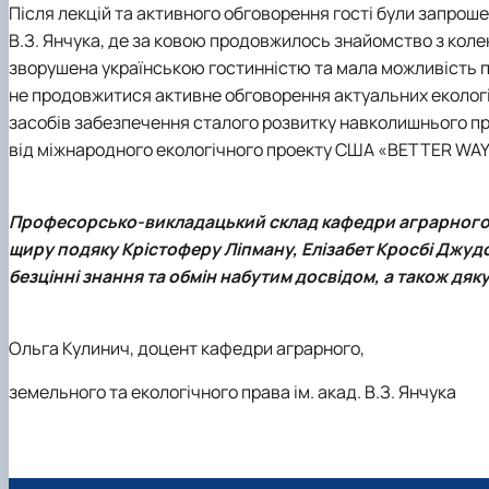
Після лекцій та активного обговорення гості були запроше
В.З. Янчука, де за ковою продовжилось знайомство з кол
зворушена українською гостинністю та мала можливість по
не продовжитися активне обговорення актуальних екологі
засобів забезпечення сталого розвитку навколишнього пр
від міжнародного екологічного проекту США «BETTER WA
Професорсько-викладацький склад кафедри аграрного, з
щиру подяку Крістоферу Ліпману, Елізабет Кросбі Джудс
безцінні знання та обмін набутим досвідом, а також дя
Ольга Кулинич, доцент кафедри аграрного,
земельного та екологічного права ім. акад. В.З. Янчука