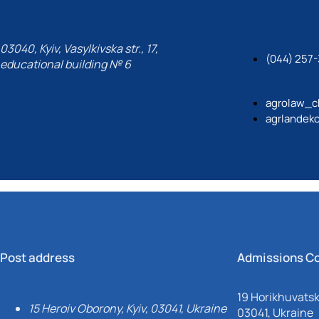
03040, Kyiv, Vasylkivska str., 17,
(044) 257-
educational building № 6
agrolaw_c
agrlandek
Post address
Admissions C
19 Horikhuvatsky
15 Heroiv Oborony, Kyiv, 03041, Ukraine
03041, Ukraine