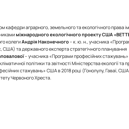
кафедри аграрного, земельного та екологічного права ім. 
вниками
міжнародного екологічного проекту США «BET
ого колеги
Андрія Наконечного
– к. ю. н., учасника «Прогр
йс, США) та державного експерта стратегічного планування
аповалової
– учасника «Програми професійних стажувань»
кліматичної політики та звітності Міністерства екології та 
фесійних стажувань» США в 2018 році (Гонолулу, Гаваї, США
ітету Червоного Хреста.