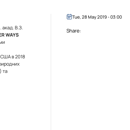
Tue, 28 May 2019 - 03:00
акад. В.З.
Share:
TER WAYS
ами
 США в 2018
природних
) та