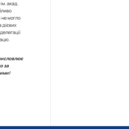
ім. акад.
бливо
і не могло
а дієвих
делегації
рацю.
 висловлює
о за
ними!