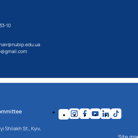
33-10
hair@nubip.edu.ua
o@gmail.com
ommittee
i Shliakh St., Kyiv,
Site ma