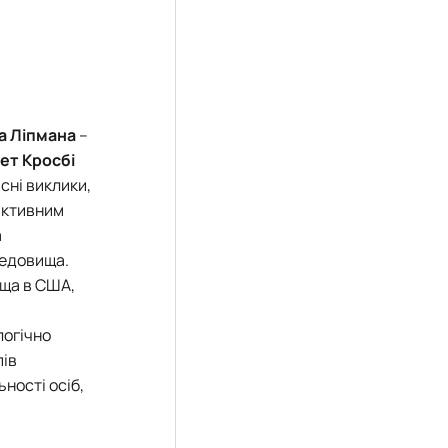
а Ліпмана
–
ет Кросбі
сні виклики,
активним
а
редовища.
ища в США,
логічно
пів
ності осіб,