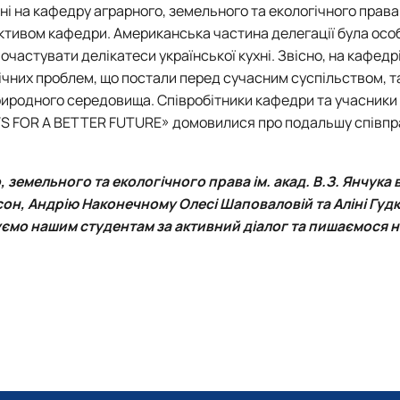
ні на кафедру аграрного, земельного та екологічного права 
ективом кафедри. Американська частина делегації була осо
частувати делікатеси української кухні. Звісно, на кафедр
чних проблем, що постали перед сучасним суспільством, т
иродного середовища. Співробітники кафедри та учасники 
YS FOR A BETTER FUTURE» домовилися про подальшу співп
емельного та екологічного права ім. акад. В.З. Янчука
он, Андрію Наконечному Олесі Шаповаловій та Аліні Гудк
куємо нашим студентам за активний діалог та пишаємося 