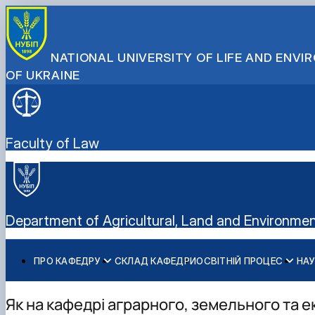
NATIONAL UNIVERSITY OF LIFE AND ENV
OF UKRAINE
Faculty of Law
Department of Agricultural, Land and Environme
ПРО КАФЕДРУ
СКЛАД КАФЕДРИ
ОСВІТНІЙ ПРОЦЕС
НАУ
Історія кафедри
Освітні програми
Наукова робота кафедри
Нагороди кафедри
Організація освітнього процесу
Сторінка аспіранта
Як на кафедрі аграрного, земельного та ек
Навчально-методичне забезпечення
Студентська наукова робота