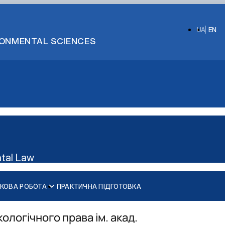
UA
EN
IRONMENTAL SCIENCES
ntal Law
КОВА РОБОТА
ПРАКТИЧНА ПІДГОТОВКА
Освітньо-професійна програма підготовки Бакалаврів
Освітньо-професійна програма підготовки Магістрів
ологічного права ім. акад.