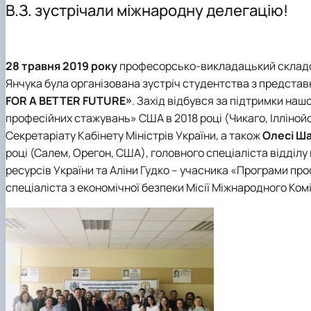
В.З. зустрічали міжнародну делегацію!
28 травня 2019 року
професорсько-викладацький складом 
Янчука була організована зустріч студентства з предста
FOR A BETTER FUTURE»
. Захід відбувся за підтримки наш
професійних стажувань» США в 2018 році (Чикаго, Ілліно
Секретаріату Кабінету Міністрів України, а також
Олесі Ш
році (Салем, Орегон, США), головного спеціаліста відділу 
ресурсів України та Аліни Гудко – учасника «Програми про
спеціаліста з економічної безпеки Місії Міжнародного Ком