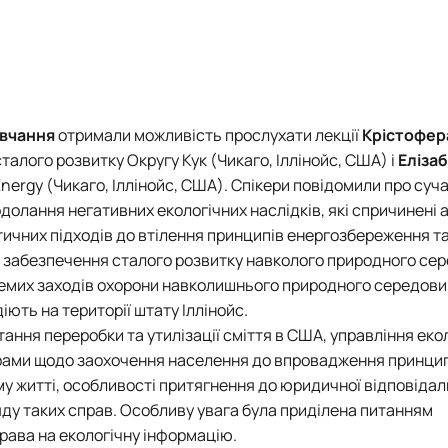
вчання
отримали можливість прослухати лекції
Крістофер
лого розвитку Округу Кук (Чикаго, Іллінойс, США) і
Елізаб
nergy (Чикаго, Іллінойс, США). Спікери повідомили про суча
олання негативних екологічних наслідків, які спричинені 
тичних підходів до втілення принципів енергозбереження т
в забезпечення сталого розвитку навколого природного се
окремих заходів охорони навколишнього природного середов
іють на території штату Іллінойс.
тання переробки та утилізації сміття в США, управління еко
ограми щодо заохочення населення до впровадження принци
 житті, особливості притягнення до юридичної відповідаль
яду таких справ. Особливу увага була приділена питанням
рава на екологічну інформацію.