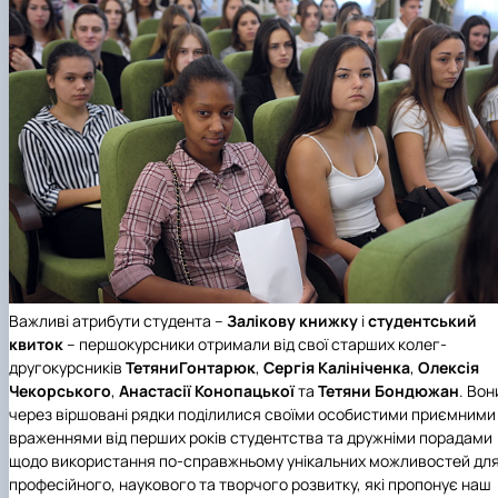
Важливі атрибути студента –
Залікову книжку
і
студентський
квиток
– першокурсники отримали від свої старших колег-
другокурсників
Тетяни
Гонтарюк
,
Сергія Калініченка
,
Олексія
Чекорського
,
Анастасії Конопацької
та
Тетяни Бондюжан
. Вон
через віршовані рядки поділилися своїми особистими приємними
враженнями від перших років студентства та дружніми порадами
щодо використання по-справжньому унікальних можливостей дл
професійного, наукового та творчого розвитку, які пропонує наш