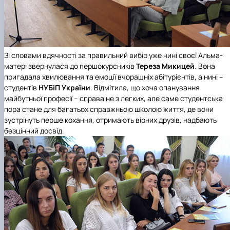
Зі словами вдячності за правильний вибір уже нині своєї Альма-
матері звернулася до першокурсників
Тереза Микицей
. Вона
пригадала хвилювання та емоції вчорашніх абітурієнтів, а нині –
студентів
НУБіП України
. Відмітила, що хоча опанування
майбутньої професії – справа не з легких, але саме студентська
пора стане для багатьох справжньою школою життя, де вони
зустрінуть перше кохання, отримають вірних друзів, надбають
безцінний досвід.