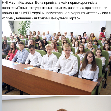
ННІ
Марія Кулаєць
. Вона привітала усіх першокурсників з
початком їхнього студентського життя, розповіла про переваги
навчання в НУБіП України, побажала невичерпних життєвих сил т
успіхів у навчанні й вибудові майбутньої кар’єри.