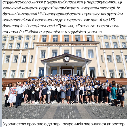
студентського життя є церемонія посвяти у першокурсники. Ці
хвилюючі моменти радості запам’ятають вчорашні школярі, їх
батьки і викладачі ННІ неперервної освіти і туризму, які зустріли
нове покоління й поповнення до студентських лав. А це 135
бакалаврів зі спеціальності «Туризм», «Готельно-ресторанна
справа» й «Публічне управління та адміністрування».
З урочистою промовою до першокурсників звернулася директор