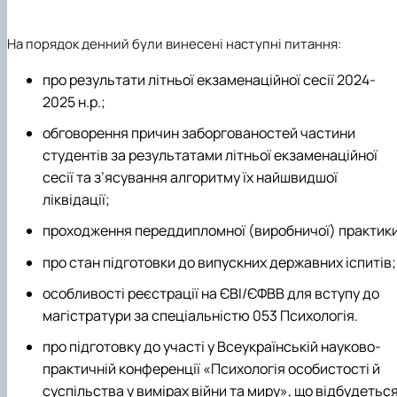
На порядок денний були винесені наступні питання:
про результати літньої екзаменаційної сесії 2024-
2025 н.р.;
обговорення причин заборгованостей частини
студентів за результатами літньої екзаменаційної
сесії та з’ясування алгоритму їх найшвидшої
ліквідації;
проходження переддипломної (виробничої) практики
про стан підготовки до випускних державних іспитів;
особливості реєстрації на ЄВІ/ЄФВВ для вступу до
магістратури за спеціальністю 053 Психологія.
про підготовку до участі у Всеукраїнській науково-
практичній конференції «Психологія особистості й
суспільства у вимірах війни та миру», що відбудетьс