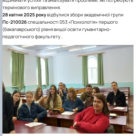
відзначати успіхи та аналізувати проблеми, які потребують
термінового виправлення.
28 квітня 2025 року
відбулися збори академічної групи
Пс-21002б
спеціальності 053 «Психологія»
першого
(бакалаврського) рівня вищої освіти
гуманітарно-
педагогічного факультету
.