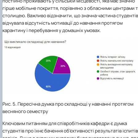
постійно проживають у сільській місцевості, яка має значно
гірше мобільне покриття, порівняно з обласними центрами 
столицею. Важливо відзначити, що значна частина студенті
відчувала відсутність мотивації до навчання протягом
карантину і перебування у домашніх умовах.
Рис. 5. Пересічна думка про складнощі у навчанні протягом
весняного семестру
Ключовим питанням для співробітників кафедри є думка
студентів про їхнє бачення об’єктивності результатів іспитів 