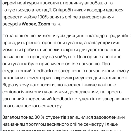
окремі нові курси проходять первинну апробацію та
готуються до атестації. Співробітникам кафедри вдалося
провести майже 100% занять online з використанням
ресурсів
Webex
,
Zoom
та ін.
По завершенню вивчення усіх дисциплін кафедра традиційн
проводить різносторонні опитування, аналізує критичні
моменти і робить висновки та кроки для удосконалення
навчального процесу на майбутнє. Цьогорічне анонімне
опитування було присвячене online навчанню. Про
студентський feedback по завершенню навчання опишемо у
лаконічних коментарях і окремих рисунках для наглядності.
Відразу хочу наголосити, що наведені нижче дані не є
соціологічним опитуванням чи дослідженням, це просто
загальний «пересічний feedback» студентів по завершенню
цього непростого семестру.
Загалом понад 80 % студентів залишилися задоволеними
навчанням протягом весняного online семестру і лише