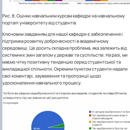
Рис. 8. Оцінки навчальним курсам кафедри на навчальному
порталі університету від студентів
Ключовим завданням для нашої кафедри є забезпечення і
підтримка розвитку доброчесності в академічному
середовищі. Це досить складна проблема, яка залежить від
системних змін загалом у державі та суспільстві. На разі, ми
маємо чітку позитивну тенденцію серед студентської та
викладацької спільноти. Окремим пунктом студенти надали
свої коментарі, зауваження та пропозиції щодо
удосконалення навчального процесу.