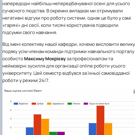
напередодні найбільш непередбачуваної осені для усього
сучасного людства. В окремих випадках ми отримували
негативні відгуки про роботу системи, однак це було у самі
«гарячі» дні сесії, коли тисячі користувачів підводили
підсумки свого навчання.
Від імені колективу нашої кафедри, хочемо висловити велику
подяку усім членам команди підтримки навчального порталу 
особисто
Максиму Мокрієву
за професіоналізм та
неймовірні зусилля для організації online роботи усього
університету. Цей семестр відбувся за їхньої самовідданої
роботи у режимі 24/7.