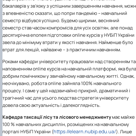
бакалаврів у зв’язку з успішним завершенням навчання, мож
з впевненістю сказати, що попри пандемію – навчальний
семестр відбувся успішно. Будемо щирими, весняний
семестр став часом компромісів для усіх освітян, але понад
десятирічна епопея підготовки online курсів у НУБіП України
звела до мінімуму втрати у якості навчання. Найменше було
втрат для лекцій, найважче – з практичним навчанням.
Роками кафедри університету працювали над створенням та
наповненням online курсів на навчальній платформі, яка бул
добрим помічником у звичайному навчальному житті. Однак,
неочікувано, робота online зайняла 100% навчального
процесу. І саме у цей надзвичайно прикрий, драматичний і
трагічний час для усього людства стратегія університету
довела свою актуальність і далекоглядність.
Кафедра таксації лісу та лісового менеджменту
має майже
100 % навчальних дисциплін, розміщених на навчальному
https://elearn.nubip.edu.ua/
порталі НУБіП України (
). Лише