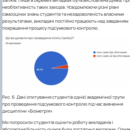
заліків. Лише в окремих випадках була висловлена думка, пр
необ’єктивність таких заходів. Усвідомлюючи різні рівні
самооцінки знань студентів та незадоволеність власними
результатами, викладачі постійно працюють над завданням
покращення процесу підсумкового контролю.
Рис. 6. Дані опитування студентів однієї академічної групи
про проведення підсумкового контролю під час вивчення
дисципліни «Біометрія»
Ми попросили студентів оцінити роботу викладачів і
абсолютна більшість оцінок були достатньо високими. Однак