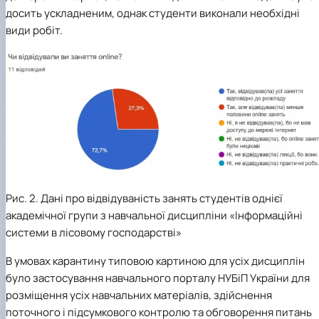
досить ускладненим, однак студенти виконали необхідні
види робіт.
Рис. 2. Дані про відвідуваність занять студентів однієї
академічної групи з навчальної дисципліни «Інформаційні
системи в лісовому господарстві»
В умовах карантину типовою картиною для усіх дисциплін
було застосування навчального порталу НУБіП України для
розміщення усіх навчальних матеріалів, здійснення
поточного і підсумкового контролю та обговорення питань