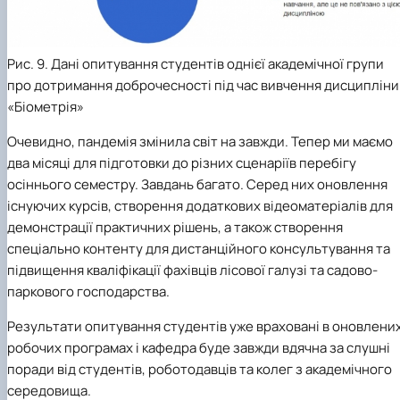
Рис. 9. Дані опитування студентів однієї академічної групи
про дотримання доброчесності під час вивчення дисципліни
«Біометрія»
Очевидно, пандемія змінила світ на завжди. Тепер ми маємо
два місяці для підготовки до різних сценаріїв перебігу
осіннього семестру. Завдань багато. Серед них оновлення
існуючих курсів, створення додаткових відеоматеріалів для
демонстрації практичних рішень, а також створення
спеціально контенту для дистанційного консультування та
підвищення кваліфікації фахівців лісової галузі та садово-
паркового господарства.
Результати опитування студентів уже враховані в оновлени
робочих програмах і кафедра буде завжди вдячна за слушні
поради від студентів, роботодавців та колег з академічного
середовища.