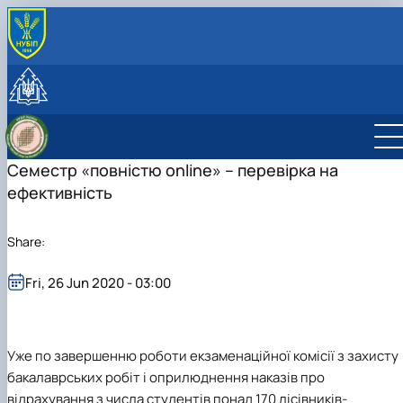
INTERNATIONAL ACTIVITY
International cooperation
Joint projects, workshops and summer schools
CzechAID Project
QuantiFOR
Семестр «повністю online» – перевірка на
ефективність
Share:
Fri, 26 Jun 2020 - 03:00
Уже по завершенню роботи екзаменаційної комісії з захисту
бакалаврських робіт і оприлюднення наказів про
відрахування з числа студентів понад 170 лісівників-