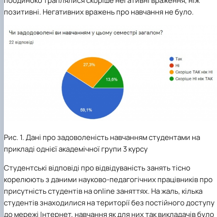
поодиноко траплялися скоріше негативні враження, ніж
позитивні. Негативних вражень про навчання не було.
Рис. 1. Дані про задоволеність навчанням студентами на
прикладі однієї академічної групи 3 курсу
Студентські відповіді про відвідуваність занять тісно
корелюють з даними науково-педагогічних працівників про
присутність студентів на online заняттях. На жаль, кілька
студентів знаходилися на території без постійного доступу
до мережі Інтернет, навчання як для них так викладачів було