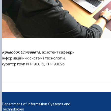
Кривобок Єлизавета
, асистент кафедри
інформаційних систем і технологій,
куратор груп КН-19001б, КН-19002б
Department of Information Systems and
Technologies