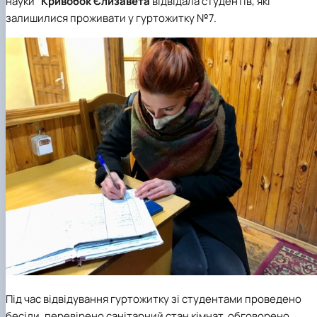
науки"
Кривобок Єлизавета
відвідала студентів, які
залишилися проживати у гуртожитку №7.
Під час відвідування гуртожитку зі студентами проведено
бесіди, перевірено санітарний стан кімнат, обговорено