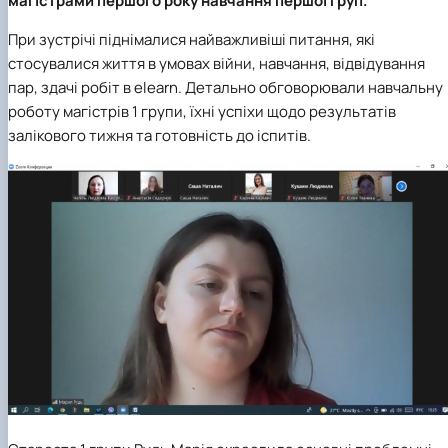
магістрами першого року навчання першої груп.
При зустрічі піднімалися найважливіші питання, які
стосувалися життя в умовах війни, навчання, відвідування
пар, здачі робіт в elearn. Детально обговорювали навчальну
роботу магістрів 1 групи, їхні успіхи щодо результатів
залікового тижня та готовність до іспитів.