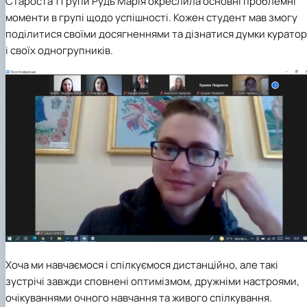
Староста 1 групи Рудь Марія окреслила основні проблемні
моменти в групі щодо успішності. Кожен студент мав змогу
поділитися своїми досягненнями та дізнатися думки курато
і своїх одногрупників.
Хоча ми навчаємося і спілкуємося дистанційно, але такі
зустрічі завжди сповнені оптимізмом, дружніми настроями,
очікуваннями очного навчання та живого спілкування.