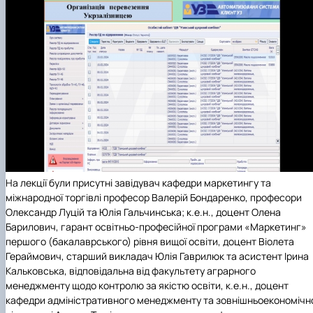
На лекції були присутні завідувач кафедри маркетингу та
міжнародної торгівлі професор Валерій Бондаренко, професори
Олександр Луцій та Юлія Гальчинська; к.е.н., доцент Олена
Барилович, гарант освітньо-професійної програми «Маркетинг»
першого (бакалаврського) рівня вищої освіти, доцент Віолета
Гераймович, старший викладач Юлія Гаврилюк та асистент Ірина
Кальковська, відповідальна від факультету аграрного
менеджменту щодо контролю за якістю освіти, к.е.н., доцент
кафедри адміністративного менеджменту та зовнішньоекономічн