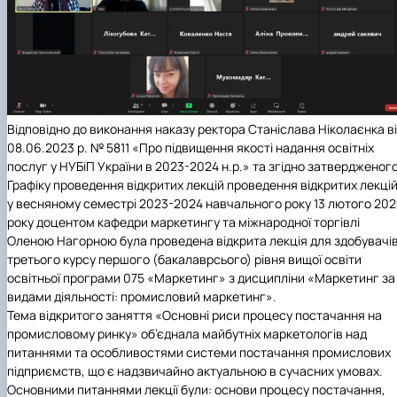
Відповідно до виконання наказу ректора Станіслава Ніколаєнка в
08.06.2023 р. № 5811 «Про підвищення якості надання освітніх
послуг у НУБіП України в 2023-2024 н.р.» та згідно затвердженог
Графіку проведення відкритих лекцій проведення відкритих лекці
у весняному семестрі 2023-2024 навчального року 13 лютого 202
року доцентом кафедри маркетингу та міжнародної торгівлі
Оленою Нагорною була проведена відкрита лекція для здобувачі
третього курсу першого (бакалаврсього) рівня вищої освіти
освітньої програми 075 «Маркетинг» з дисципліни «Маркетинг за
видами діяльності: промисловий маркетинг».
Тема відкритого заняття «Основні риси процесу постачання на
промисловому ринку» об’єднала майбутніх маркетологів над
питаннями та особливостями системи постачання промислових
підприємств, що є надзвичайно актуальною в сучасних умовах.
Основними питаннями лекції були: основи процесу постачання,