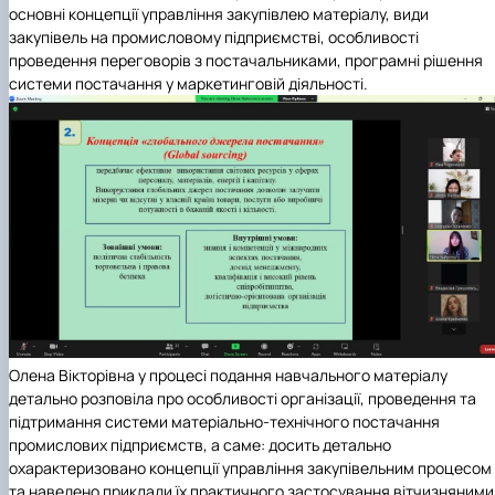
основні концепції управління закупівлею матеріалу, види
закупівель на промисловому підприємстві, особливості
проведення переговорів з постачальниками, програмні рішення
системи постачання у маркетинговій діяльності.
Олена Вікторівна у процесі подання навчального матеріалу
детально розповіла про особливості організації, проведення та
підтримання системи матеріально-технічного постачання
промислових підприємств, а саме: досить детально
охарактеризовано концепції управління закупівельним процесом
та наведено приклади їх практичного застосування вітчизняними