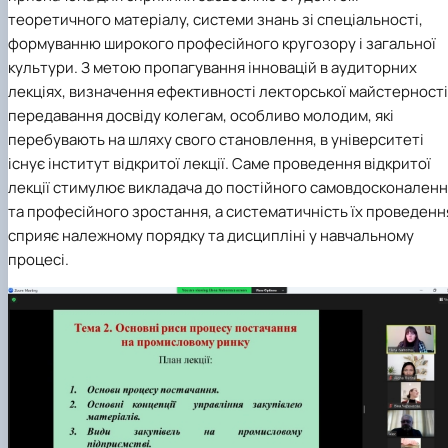
теоретичного матеріалу, системи знань зі спеціальності,
формуванню широкого професійного кругозору і загальної
культури. З метою пропагування інновацій в аудиторних
лекціях, визначення ефективності лекторської майстерності
передавання досвіду колегам, особливо молодим, які
перебувають на шляху свого становлення, в університеті
існує інститут відкритої лекції. Саме проведення відкритої
лекції стимулює викладача до постійного самовдосконален
та професійного зростання, а систематичність їх проведенн
сприяє належному порядку та дисципліні у навчальному
процесі.