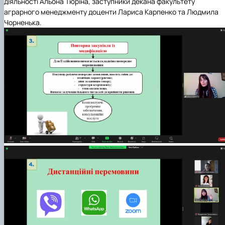
діяльності Альона Тюріна, заступники декана факультету
аграрного менеджменту доценти Лариса Карпенко та Людмила
Чорненька.