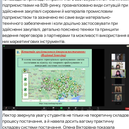
підприємствами на В2В-ринку, проаналізовано види ситуацій при
здійснення закупівлі сировини й матеріалів промисловим
підприємством та зазначено які саме види матеріально-
технічного забезпечення і коли доцільно застосовувати при
здійсненні закупівлі, детально пояснено техніки та принципи
ведення переговорів з партнерами та можливості використання 
них маркетингових інструментів.
Лектор звернула увагу студентів не тільки на теоретичну складов
процесу постачання, а й навела досить вагому практичну
складову системи постачання. Олена Вікторівна показала