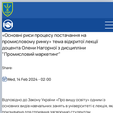
ABOUT FACULTY
Нistory of the faculty
DEPARTMENTS
«Основні риси процесу постачання на
Administration
EDUCATIONAL ACTIVITIES
промисловому ринку» тема відкритої лекції
Bachelor's degree
ENROLLMENT
Master's degree
General information
доцента Олени Нагорної з дисципліни
INTERNATIONAL ACTIVITIES
Розклад
Bachelor's degree
International partners
ACADEMIC COUNCIL
"Промисловий маркетинг"
Підготовка аспірантів
Master's degree
Double Degree Programs
EMPLOYERS' COUNCIL
Науково-дослідна робота
PhD
English speaking MSc Program in Management
Share:
Практичне навчання
Виховна та спортивна робота
Сенат студентської організації факультету
Wed, 14 Feb 2024 - 02:00
Стипендія
Відповідно до Закону України «Про вищу освіту» одним із
основних видів навчальних занять в університеті є лекція, як
призначена для сприяння засвоєнню студентом