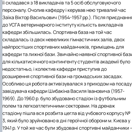
її складався з 18 викладачів та 5 осіб обслуговуючого
персоналу. Очолив кафедру і керував нею тривалий час
Заїка Віктор Васильович (1954-1957 рр.). Після приєднанн
до УСГА ветеринарного інституту кількість викладачів
кафедри збільшилась. Спортивна база на той час
складалась із двох невеликих гімнастичних залів, двох
найпростіших спортивних майданчиків, приміщень для
кафедри та лижної бази. Звичайно наявної спортивної баз
для кількатисячного контингенту студентів академії було
недостатньо, і колектив кафедри приступив до
розширення спортивної бази на громадських засадах.
Особливо ця робота активізувалася з приходом на посаду
завідувача кафедри Шибакіна Василя Івановича (1957-
1969). До 1960 р. було збудовано стадіон із футбольним
полем та легкоатлетичними секторами. На дренаж
стадіону пішла вся розбита цегла від учбового корпусу №
3, який було зруйновано в дні героїчної оборони м. Києва у
1941 р. У той же час були збудовані спортивні майданчики 