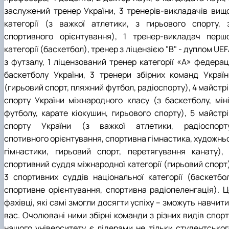
заслужений тренер України, 3 тренерів-викладачів вищо
категорії (з важкої атлетики, з гирьового спорту, з
спортивного орієнтування), 1 тренер-викладач першо
категорії (баскетбол), тренер з ліцензією "В" - дуплом UE
з футзалу, 1 ліцензований тренер категорії «А» федераці
баскетболу України, 3 тренери збірних команд Україн
(гирьовий спорт, пляжний футбол, радіоспорту), 4 майстр
спорту України міжнародного класу (з баскетболу, міні
футболу, карате кіокушин, гирьового спорту), 5 майстрі
спорту України (з важкої атлетики, радіоспорту
спотивного орієнтування, спортивна гімнастика, художньо
гімнастики, гирьовий спорт, перетягування канату), 
спортивний суддя міжнародної категорії (гирьовий спорт)
3 спортивних суддів національної категорії (баскетбол
спортивне орієнтування, спортивна радіопеленгація). Ц
фахівці, які самі змогли досягти успіху – зможуть навчити
вас. Очолювані ними збірні команди з різних видів спорт
нашого університету є лідерами не тільки студентськог