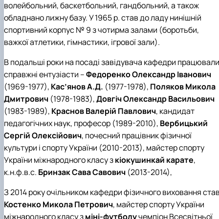
волейбольний, баскетбольний, гандбольний, а також
обладнано лижну базу. У 1965 р. став до ладу нинішній
спортивний корпус № 9 з чотирма залами (боротьби,
важкої атлетики, гімнастики, ігрової зали).
В подальші роки на посаді завідувача кафедри працювал
справжні ентузіасти –
Федоренко Олександр Іванович
(1969-1977),
Кас’янов А.Д.
(1977-1978),
Поляков Микола
Дмитрович
(1978-1983),
Довгіч Олександр Васильович
(1983-1989),
Краснов Валерій Павлович
, кандидат
педагогічних наук, професор (1989-2010),
Вербицький
Сергій Олексійович
, почесний працівник фізичної
культури і спорту України (2010-2013), майстер спорту
України міжнародного класу з
кіокушинкай карате
,
к.н.ф.в.с.
Бринзак Сава Савович
(2013-2014),
З 2014 року очільником кафедри фізичного виховання ста
Костенко Микола Петрович
, майстер спорту України
міжнародного класу з
міні-футболу
чемпіон Всесвітньої