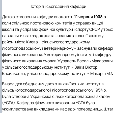
Історія і сьогодення кафедри
Датою створення кафедри вважають
11 червня 1938 р.
коли спільною постановою комітетів у справах вищої
школи та у справах фізичної культури і спорту СРСР у трьо
навчальних закладах розташованих в голосіївському
районі міста Києва – сільськогосподарському,
лісогосподарському і ветеринарному – заснували кафедр
фізичного виховання. У ветеринарному інституті кафедру
фізичного виховання очолив Журавель Василь Макарович
у сільськогосподарському інституті – Заїка Віктор
Васильович, у лісогосподарському інституті – Макарін М.
В наслідок об’єднання двох з цих київських інститутів
сільськогосподарського і лісогосподарського у 1954 р.
була створена Українська сільськогосподарська академії
(УСГА). Кафедра фізичного виховання УСГА була
укомплектована викладачами кафедр-попередниць. Шта