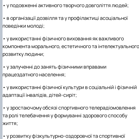
• у подовженні активного творчого довголіття людей;
• в організації дозвілля та у профілактиці асоціальної
поведінки молоді;
• у використанні фізичного виховання як важливого
компонента морального, естетичного та інтелектуальног
розвитку людини;
• у залученні до занять фізичними вправами
працездатного населення;
• у використанні фізичної культури в соціальній і фізичній
адаптації інвалідів, дітей-сиріт;
• у зростаючому обсязі спортивного телерадіомовлення
та ролі телебачення у формуванні здорового способу
життя;
• у розвитку фізкультурно-оздоровчої та спортивної