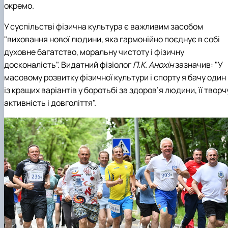
окремо.
У суспільстві фізична культура є важливим засобом
"виховання нової людини, яка гармонійно поєднує в собі
духовне багатство, моральну чистоту і фізичну
досконалість". Видатний фізіолог
П.К. Анохін
зазначив: "У
масовому розвитку фізичної культури і спорту я бачу один
із кращих варіантів у боротьбі за здоров’я людини, її творч
активність і довголіття".