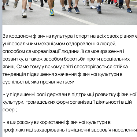
За кордоном фізична культура і спорт на всіх своїх рівнях 
універсальним механізмом оздоровлення людей,
способом самореалізації людини, її самовираження і
розвитку, а також засобом боротьби проти асоціальних
явищ. Саме тому у всьому світі спостерігається стійка
тенденція підвищення значення фізичної культури в
суспільстві, яка проявляється:
• у підвищенні ролі держави в підтримці розвитку фізичної
культури, громадських форм організації діяльності в цій
сфері;
• в широкому використанні фізичної культури в
профілактиці захворювань і зміцненні здоров'я населення