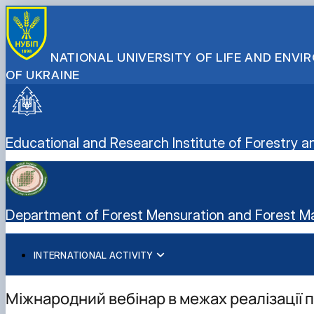
NATIONAL UNIVERSITY OF LIFE AND ENV
OF UKRAINE
Educational and Research Institute of Forestr
Department of Forest Mensuration and Forest 
INTERNATIONAL ACTIVITY
International cooperation
Joint projects, workshops and summer schools
Міжнародний вебінар в межах реалізації 