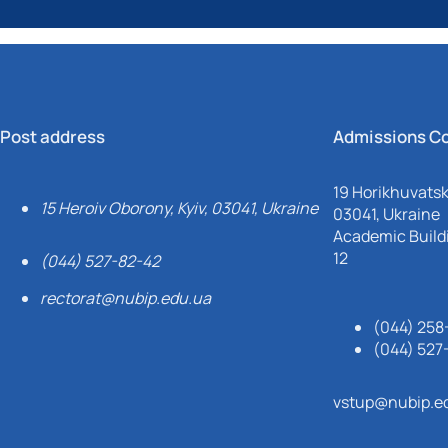
Post address
Admissions C
19 Horikhuvatsky
15 Heroiv Oborony, Kyiv, 03041, Ukraine
03041, Ukraine
Academic Buildi
12
(044) 527-82-42
rectorat@nubip.edu.ua
(044) 258
(044) 527
vstup@nubip.e