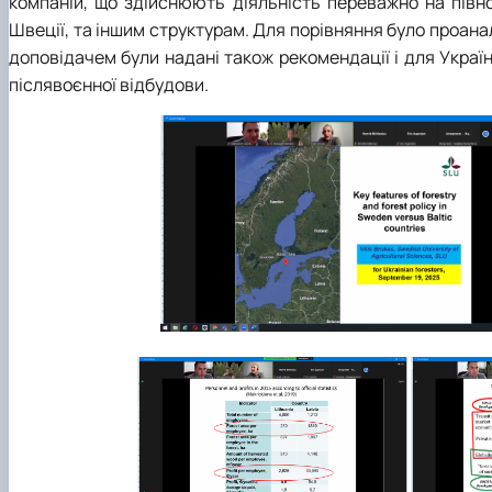
компаній, що здійснюють діяльність переважно на півно
Швеції, та іншим структурам. Для порівняння було проаналі
доповідачем були надані також рекомендації і для Україн
післявоєнної відбудови.