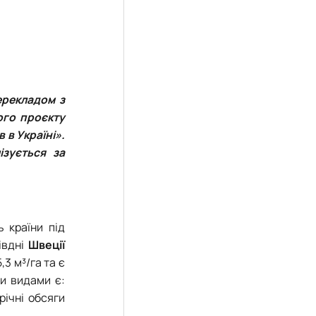
ерекладом з
ого проєкту
 в Україні».
ізується за
ь країни під
івдні
Швеції
,3 м³/га та є
ми видами є:
річні обсяги