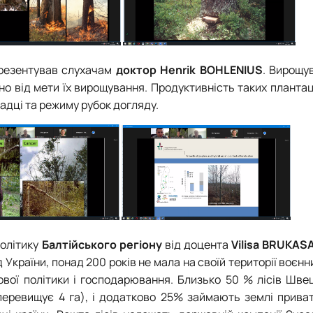
презентував слухачам
доктор
Henrik BOHLENIUS
. Вирощу
но від мети їх вирощування. Продуктивність таких планта
садці та режиму рубок догляду.
політику
Балтійського регіону
від доцента
Vilisa BRUKAS
ід України, понад 200 років не мала на своїй території воєнн
ової політики і господарювання. Близько 50 % лісів Шве
еревищує 4 га), і додатково 25% займають землі приват