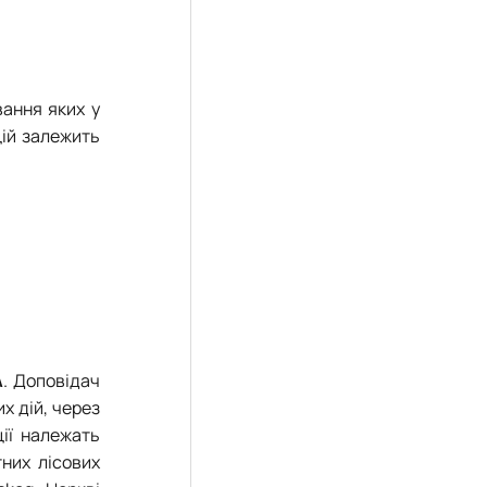
вання яких у
цій залежить
A
. Доповідач
их дій, через
ції належать
них лісових