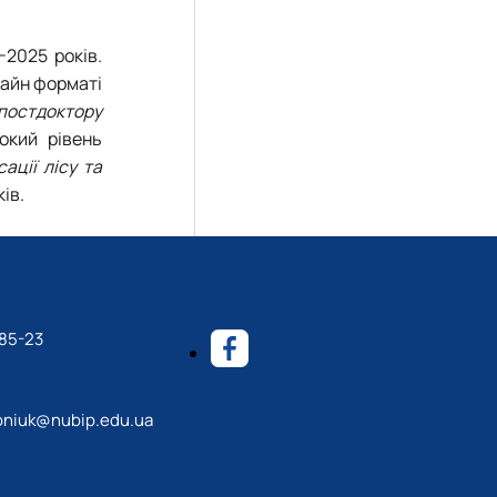
2025 років.
лайн форматі
постдоктору
окий рівень
ації лісу та
ів.
-85-23
roniuk@nubip.edu.ua