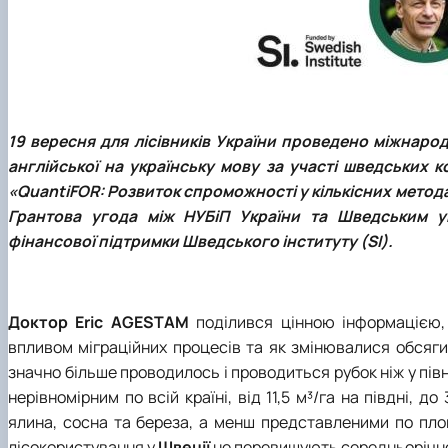
19 вересня для лісівників України проведено міжнаро
англійської на українську мову за участі шведських 
«QuantiFOR: Розвиток спроможності у кількісних методах
Грантова угода між НУБіП України та Шведським ун
фінансової підтримки Шведського інституту (SI).
Доктор
Eric AGESTAM
поділився цінною інформацією,
впливом міграційних процесів та як змінювалися обсяги
значно більше проводилось і проводиться рубок ніж у північ
нерівномірним по всій країні, від 11,5 м³/га на півдні, 
ялина, сосна та береза, а менш представленими по площі
лісокористування у
Швеції
не перевищують середньорічно