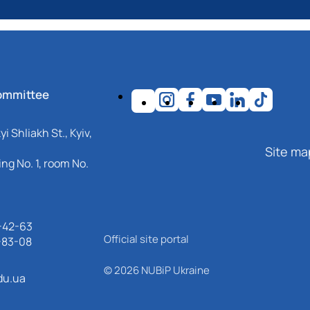
ommittee
i Shliakh St., Kyiv,
Site ma
ng No. 1, room No.
-42-63
Official site portal
-83-08
© 2026 NUBiP Ukraine
du.ua