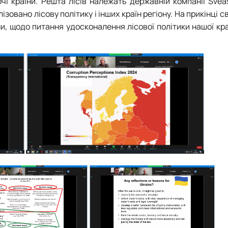
чі країни. Решта лісів належать державній компанії Svea
зовано лісову політику і інших країн регіону. На прикінці с
и, щодо питання удосконалення лісової політики нашої кра