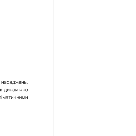
х насаджень.
еж динамічно
кліматичними