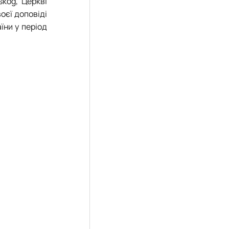
skog, Церкві
воєї доповіді
їни у період