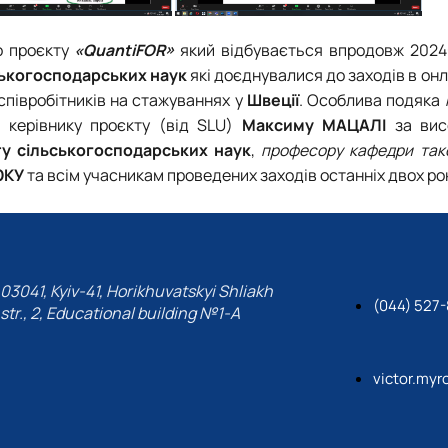
о проєкту
«QuantiFOR»
який відбувається впродовж 2024-
ськогосподарських наук
які доєднувалися до заходів в он
співробітників на стажуваннях у
Швеції
. Особлива подяка
, керівнику проєкту (від SLU)
Максиму МАЦАЛІ
за вис
у сільськогосподарських наук
,
професору кафедри такс
ЮКУ
та всім учасникам проведених заходів останніх двох рок
03041, Kyiv-41, Horikhuvatskyi Shliakh
(044) 527
str., 2, Educational building №1-A
victor.my