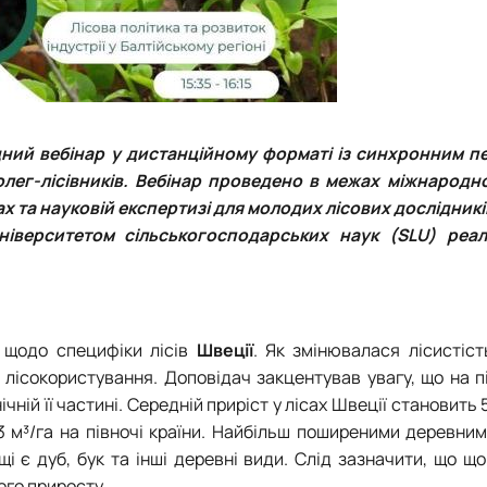
дний вебінар у дистанційному форматі із синхронним п
колег-лісівників. Вебінар проведено в межах міжнародн
 та науковій експертизі для молодих лісових дослідників
іверситетом сільськогосподарських наук (SLU) реал
 щодо специфіки лісів
Швеції
. Як змінювалася лісистіст
 лісокористування. Доповідач закцентував увагу, що на п
ній її частині. Середній приріст у лісах Швеції становить 5
до 3 м³/га на півночі країни. Найбільш поширеними деревни
 є дуб, бук та інші деревні види. Слід зазначити, що що
го приросту.