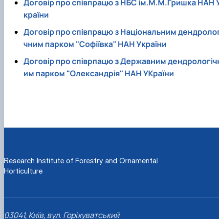
Договір про співпрацю з НБС ім.М.М.Гришка НАН 
країни
Договір про співпрацю з Національним дендролог
чним парком "Софіївка" НАН України
Договір про співрпацю з Державним дендрологіч
им парком "Олександрія" НАН УКраїни
Research Institute of Forestry and Ornamental
Horticulture
03041, Київ, вул. Горіхуватський