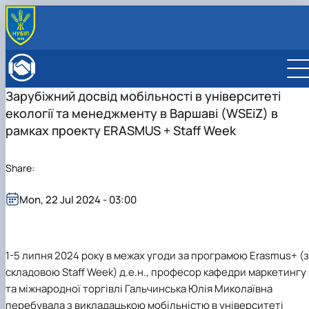
ABOUT FACULTY
Нistory of the faculty
DEPARTMENTS
Зарубіжний досвід мобільності в університеті
Administration
EDUCATIONAL ACTIVITIES
екології та менеджменту в Варшаві (WSEiZ) в
Bachelor's degree
ENROLLMENT
Master's degree
General information
рамках проекту ERASMUS + Staff Week
INTERNATIONAL ACTIVITIES
Розклад
Bachelor's degree
International partners
ACADEMIC COUNCIL
Підготовка аспірантів
Master's degree
Double Degree Programs
EMPLOYERS' COUNCIL
Share:
Науково-дослідна робота
PhD
English speaking MSc Program in Management
Практичне навчання
Mon, 22 Jul 2024 - 03:00
Виховна та спортивна робота
Сенат студентської організації факультету
Стипендія
1-5 липня 2024 року в межах угоди за програмою Erasmus+ (
складовою Staff Week) д.е.н., професор кафедри маркетингу
та міжнародної торгівлі Гальчинська Юлія Миколаївна
перебувала з викладацькою мобільністю в університеті