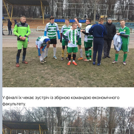
У
фіналі
їх чекає
зустр
іч
із збірною командою економічного
факультету.