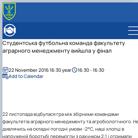
ABOUT FACULTY
Нistory of the faculty
DEPARTMENTS
Студентська футбольна команда факультету
Administration
EDUCATIONAL ACTIVITIES
аграрного менеджменту вийшла у фінал
Bachelor's degree
ENROLLMENT
Master's degree
General information
INTERNATIONAL ACTIVITIES
Розклад
Bachelor's degree
International partners
ACADEMIC COUNCIL
Підготовка аспірантів
22 November 2016 16:30 year
16:30 - 16:30
Master's degree
Double Degree Programs
EMPLOYERS' COUNCIL
Add to Calendar
Науково-дослідна робота
PhD
English speaking MSc Program in Management
Практичне навчання
Виховна та спортивна робота
Сенат студентської організації факультету
Стипендія
22 листопада відбулася гра між збірними командами
факультет
ів
аграрного менеджменту
та
агробіологічного
. Н
дивлячись на складні погодні умови -
2°
C, наші хлопці в
напруженій боротьбі перемогли з рахунком 2:1 і
отримали