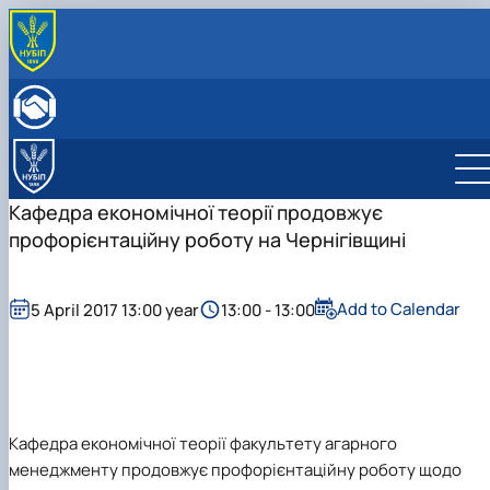
ПРО КАФЕДРУ
Історія кафедри
НАВЧАЛЬНА РОБОТА
Склад кафедри
Бакалаврат
НАУКОВА РОБОТА
Структурні підрозділи кафедри
Навчально-методичне забезпечення: робочі
Менеджмент
Про наукову діяльність
МІЖНАРОДНА ДІЯЛЬНІСТЬ
Навчально-наукова лабораторія
програми та ЕНК
Аспіранти кафедри
НАУКОВИЙ ГУРТОК
Кафедра економічної теорії продовжує
МІЖНАРОДНІ НАУКОВО-ПРАКТИЧНІ КОНФЕРЕНЦІЇ
профорієнтаційну роботу на Чернігівщині
Add to Calendar
5 April 2017 13:00 year
13:00 - 13:00
Кафедра економічної теорії факультету агарного
менеджменту продовжує профорієнтаційну роботу щодо