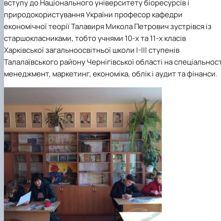
вступу до Національного університету біоресурсів і
природокористування України професор кафедри
економічної теорії Талавиря Микола Петрович зустрівся із
старшокласниками, тобто учнями 10-х та 11-х класів
Харківської загальноосвітньої школи І-ІІІ ступенів
Талалаївського району Чернігівської області на спеціальност
менеджмент, маркетинг, економіка, облік і аудит та фінанси.