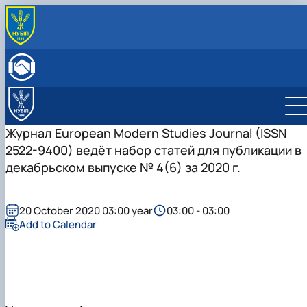
ПРО КАФЕДРУ
Історія кафедри
НАВЧАЛЬНА РОБОТА
Склад кафедри
Бакалаврат
НАУКОВА РОБОТА
Структурні підрозділи кафедри
Навчально-методичне забезпечення: робочі
Менеджмент
Про наукову діяльність
МІЖНАРОДНА ДІЯЛЬНІСТЬ
Навчально-наукова лабораторія
програми та ЕНК
Аспіранти кафедри
НАУКОВИЙ ГУРТОК
Журнал European Modern Studies Journal (ISSN
МІЖНАРОДНІ НАУКОВО-ПРАКТИЧНІ КОНФЕРЕНЦІЇ
2522-9400) ведёт набор статей для публикации в
декабрьском выпуске № 4(6) за 2020 г.
20 October 2020 03:00 year
03:00 - 03:00
Add to Calendar