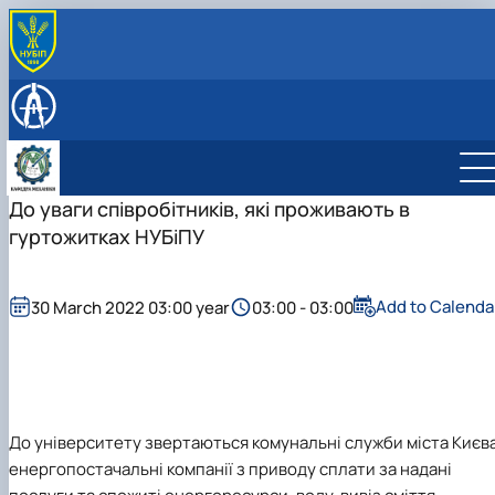
ПРО КАФЕДРУ
Співробітники кафедри
НАВЧАЛЬНА РОБОТА
Історія кафедри
Навчальна робота
НАУКОВА РОБОТА
Співпраця
Робочі програми навчальних дисциплін
Наукова робота
ОСВІТНІ ПРОГРАМИ
Робочі програми навчальних дисциплін 202
Освітньо-професійна програма "Машинобудування
До уваги співробітників, які проживають в
2026 н.р.
2025-2026 н.р.
гуртожитках НУБіПУ
Робочі програми навчальних дисциплін 202
Освітні компоненти (робочі програми) ОПП
2027 н.р.
"Машинобудування" 2025-2026 н.р.
Add to Calenda
30 March 2022 03:00 year
03:00 - 03:00
До університету звертаються комунальні служби міста Києва
енергопостачальні компанії з приводу сплати за надані