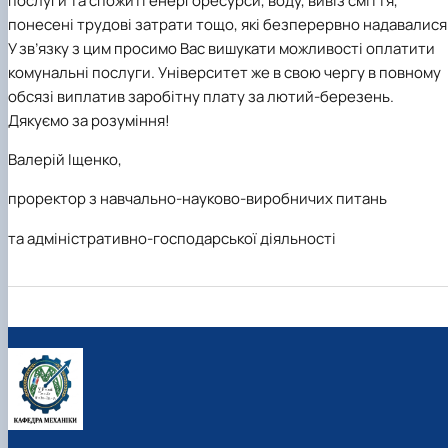
послуги та спожиті енергоресурси, воду, вивіз сміття,
понесені трудові затрати тощо, які безперервно надавалися
У зв’язку з цим просимо Вас вишукати можливості оплатити
комунальні послуги. Університет же в свою чергу в повному
обсязі виплатив заробітну плату за лютий-березень.
Дякуємо за розуміння!
Валерій Іщенко,
проректор з навчально-науково-виробничих питань
та адміністративно-господарської діяльності