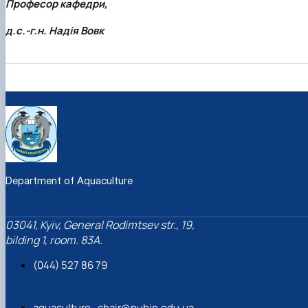
Професор кафедри,
д.с.-г.н. Надія Вовк
Department of Aquaculture
03041, Kyiv, General Rodimtsev str., 19,
bilding 1, room. 83A.
(044) 527 86 79
aquaculture_chair@nubip.edu.ua