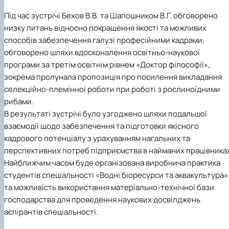
Під час зустрічі Бехов В.В. та Шапошником В.Г. обговорено
низку питань відносно покращення якості та можливих
способів забезпечення галузі професійними кадрами,
обговорено шляхи вдосконалення освітньо-наукової
програми за третім освітнім рівнем «Доктор філософії»,
зокрема пролунала пропозиція про посилення викладання
селекційно-племінної роботи при роботі з рослиноїдними
рибами.
В результаті зустрічі було узгоджено шляхи подальшої
взаємодії щодо забезпечення та підготовки якісного
кадрового потенціалу з урахуванням нагальних та
перспективних потреб підприємства в найманих працівника
Найближчим часом буде організована виробнича практика
студентів спеціальності «Водні біоресурси та аквакультура»
та можливість використання матеріально-технічної бази
господарства для проведення наукових досвілджень
аспірантів спеціальності.