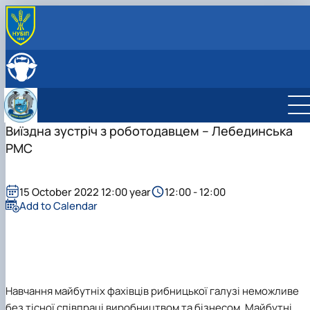
ПРО КАФЕДРУ
Історія кафедри
СКЛАД КАФЕДРИ
Навчально-науково-виробничі лабораторії
ОСВІТНЯ ДІЯЛЬНІСТЬ
Співпраця з роботодавцями
Навчальна робота
НАУКОВА ДІЯЛЬНІСТЬ
Навчальні лабораторії
Наукова робота
Виїздна зустріч з роботодавцем – Лебединська
МІЖНАРОДНА ДІЯЛЬНІСТЬ
Сертифікатні курси
Дорадча діяльність
РМС
Фотогалерея
Наукові гуртки
Робочі програми
Підготовка аспірантів та докторантів
Практика студентів
15 October 2022 12:00 year
12:00 - 12:00
Add to Calendar
Навчання майбутніх фахівців рибницької галузі неможливе
без тісної співпраці виробництвом та бізнесом. Майбутні