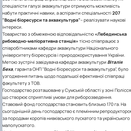
спеціалісти галузі аквакультури отримують можливість
набути практичні навики, а аспіранти спеціальності
207
"Водні біоресурси та аквакультура"
– реалізувати наукові
інтереси.
Товариство з обмеженою відповідальністю
«Лебединська
рибоводно-меліоративна станція»
тісно співпрацює з
співробітниками кафедри аквакультури Національного
університету біоресурсів і природокористування України.
Метою зустрічі завідувача кафедри аквакультури
Віталія
Беха
, гаранта ОНП "Водні біоресурси та аквакультура", було
узгодження питань щодо подальшої ефективної співпраці
факультету з ТОВ.
Господарство розташоване у Сумській області у зоні Полісся
що створює сприятливі умови для риборозведення.
Ставовий фонд господарства становить близько 170 га. На
сьогоднішній день господарство є племінним репродукторо
за породами коропів нивківського лускатого та українського
малолускатого.