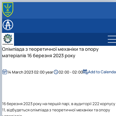
ПРО КАФЕДРУ
Співробітники кафедри
НАВЧАЛЬНА РОБОТА
Історія кафедри
Навчальна робота
НАУКОВА РОБОТА
Співпраця
Робочі програми навчальних дисциплін
Наукова робота
ОСВІТНІ ПРОГРАМИ
Робочі програми навчальних дисциплін 202
Освітньо-професійна програма "Машинобудування
Олімпіада з теоретичної механіки та опору
2026 н.р.
2025-2026 н.р.
матеріалів 16 березня 2023 року
Робочі програми навчальних дисциплін 202
Освітні компоненти (робочі програми) ОПП
2027 н.р.
"Машинобудування" 2025-2026 н.р.
Add to Calenda
14 March 2023 02:00 year
02:00 - 02:00
16 березня 2023 року на першій парі, в аудиторії 222 корпусу
11, відбудеться олімпіада з теоретичної механіки та опору