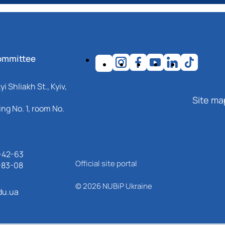
ommittee
i Shliakh St., Kyiv,
Site ma
ng No. 1, room No.
-42-63
Official site portal
-83-08
© 2026 NUBiP Ukraine
du.ua