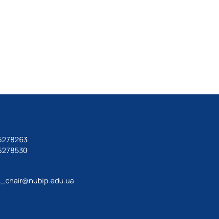
 5278263
 5278530
_chair@nubip.edu.ua