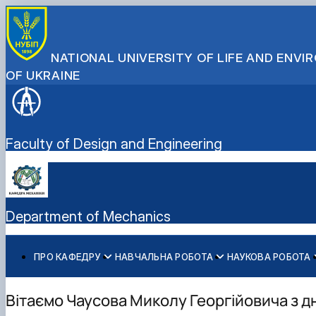
NATIONAL UNIVERSITY OF LIFE AND ENV
OF UKRAINE
Faculty of Design and Engineering
Department of Mechanics
ПРО КАФЕДРУ
НАВЧАЛЬНА РОБОТА
НАУКОВА РОБОТА
Співробітники кафедри
Навчальна робота
Наукова робота
Освітньо-професійна програма "Машинобудування" 20
Історія кафедри
Робочі програми навчальних дисциплін
Освітні компоненти (робочі програми) ОПП "Машинобу
Вітаємо Чаусова Миколу Георгійовича з 
Співпраця