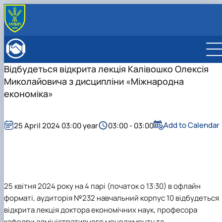
ABOUT FACULTY
Нistory of the faculty
DEPARTMENTS
Відбудеться відкрита лекція Калівошко Олексія
Administration
EDUCATIONAL ACTIVITIES
Миколайовича з дисципліни «Міжнародна
Bachelor's degree
ENROLLMENT
Master's degree
General information
економіка»
INTERNATIONAL ACTIVITIES
Розклад
Bachelor's degree
International partners
ACADEMIC COUNCIL
Підготовка аспірантів
Master's degree
Double Degree Programs
EMPLOYERS' COUNCIL
Науково-дослідна робота
PhD
English speaking MSc Program in Management
Add to Calendar
25 April 2024 03:00 year
03:00 - 03:00
Практичне навчання
Виховна та спортивна робота
Сенат студентської організації факультету
Стипендія
25
квітня 2024 року на 4 парі (початок о 13:30) в офлайн
форматі, аудиторія №232 навчальний корпус 10 відбудеться
відкрита лекція доктора економічних наук, професора
кафедри адміністративного менеджменту та