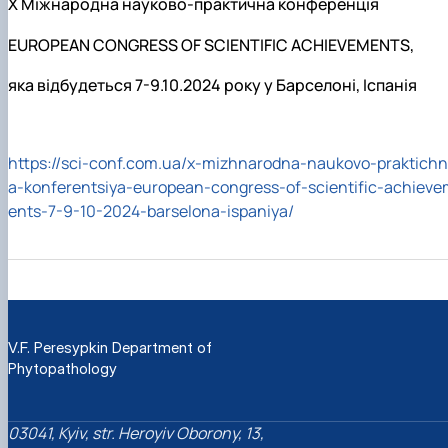
X Міжнародна науково-практична конференція
EUROPEAN CONGRESS OF SCIENTIFIC ACHIEVEMENTS,
яка відбудеться 7-9.10.2024 року у Барселоні, Іспанія
https://sci-conf.com.ua/x-mizhnarodna-naukovo-praktichn
a-konferentsiya-european-congress-of-scientific-achieve
ents-7-9-10-2024-barselona-ispaniya/
V.F. Peresypkin Department of
Phytopathology
03041, Kyiv, str. Heroyiv Oborony, 13,