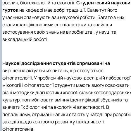
рослин, біотехнологій та екології.
Cтудентський наукови
гурток
на кафедрі має добрі традиції. Саме тут його
учасники опановують ази наукової роботи. Багато з них
стали кваліфікованими спеціалістами та знайшли
застосування своїх знань на виробництві, у науці та
викладацькій роботі.
Наукові дослідження студентів спрямовані на
вирішення актуальних питань, що стосуються
фітопатології. У проблемній науково-дослідній лабораторі
мікології і фітопатології студенти мають змогу освоювати
різні методики діагностики хвороб сільськогосподарськи
культур, поглиблювати вміння ідентифікації збудників та
вивчати їх біологічні та екологічні властивості. В
подальшому, отримані навики стають у нагоді при розробц
заходів щодо контролю розвитку і шкідливості
фітопатогенів.