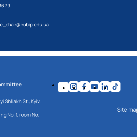
86 79
re_chair@nubip.edu.ua
ommittee
i Shliakh St., Kyiv,
Site ma
ng No. 1, room No.