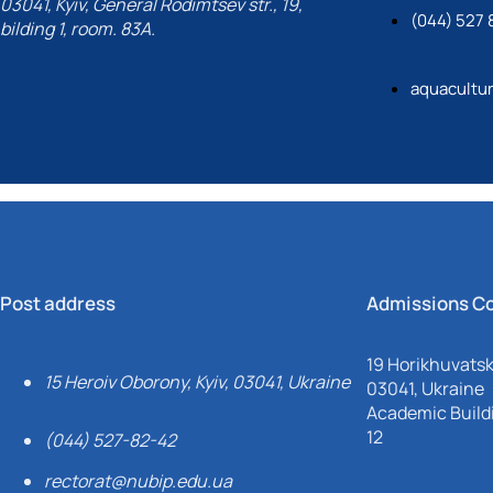
03041, Kyiv, General Rodimtsev str., 19,
(044) 527 
bilding 1, room. 83A.
aquacultu
Post address
Admissions C
19 Horikhuvatsky
15 Heroiv Oborony, Kyiv, 03041, Ukraine
03041, Ukraine
Academic Buildi
12
(044) 527-82-42
rectorat@nubip.edu.ua