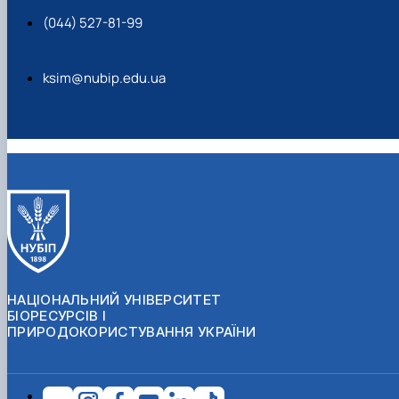
Intelligent Systems and Computing, vol 1019. Springer,
(044) 527-81-99
https://doi.org/10.1007/978-3-030-25741-5_
Cham
24
ksim@nubip.edu.ua
Монографії:
Інформаційна технологія системи управління
фермерським господарством. Гусєв Б.С., Горбатюк
С.О., Савицька Я.А., Смолій В.В., Шелестовський В.Г.,
-К., Компрінт, 2018. 221 стр. ISBN 978-617-7630-27-1
(Монографія за результатами НДР №15/17 від 8
НАЦІОНАЛЬНИЙ УНІВЕРСИТЕТ
червня 2017р. Рекомендовано на засіданні ВР
БІОРЕСУРСІВ І
університету, протокол №4 від 29.11.2018р.)
ПРИРОДОКОРИСТУВАННЯ УКРАЇНИ
Методи і засоби синтезу і візуалізації зображень
динамічних об’єктів у реальному часі. Луганськ: В-во
східноукраїнського нац. Ун-ту ім.. В Даля, 2005. 176с.