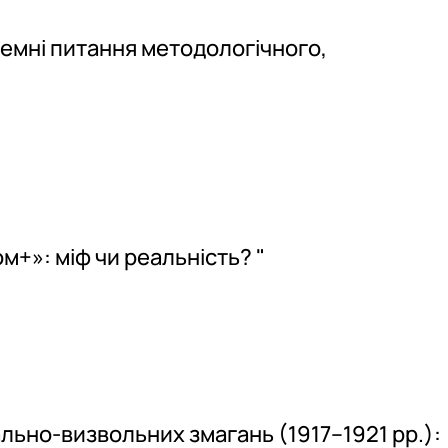
емні питання методологічного,
м+»: міф чи реальність? "
льно-визвольних змагань (1917–1921 рр.):