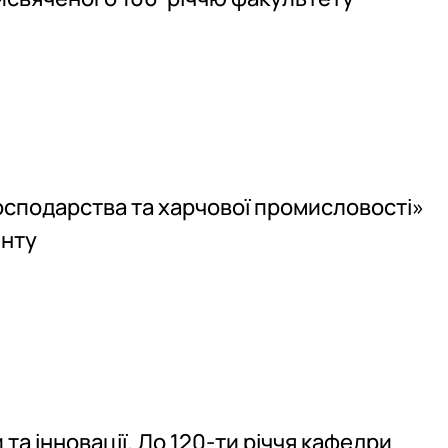
господарства та харчової промисловості»
енту
та інновації. До 120-ти річчя кафедри