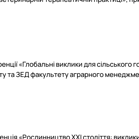
ренції «Глобальні виклики для сільського 
у та ЗЕД факультету аграрного менеджм
нція «Рослинництво XXI століття: виклики 