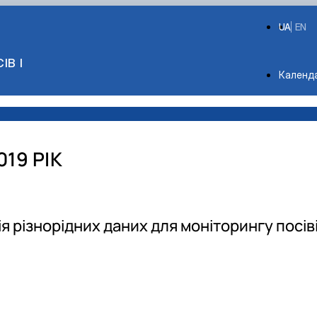
UA
EN
ІВ І
Depart
Календ
19 РІК
я різнорідних даних для моніторингу посів