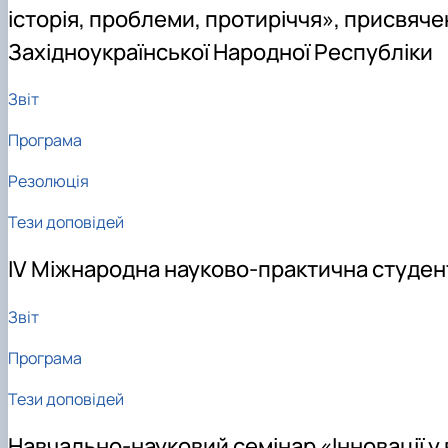
історія, проблеми, протиріччя», присвяче
Західноукраїнської Народної Республіки
Звіт
Програма
Резолюція
Тези доповідей
ІV Міжнародна науково-практична студен
Звіт
Програма
Тези доповідей
Навчально-науковий семінар «Інновації у