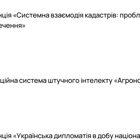
ія «Системна взаємодія кадастрів: пробл
печення»
ційна система штучного інтелекту «Агроно
я «Українська дипломатія в добу націона