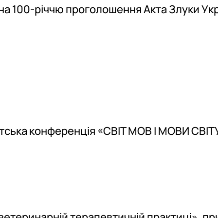
на 100-річчю проголошення Акта Злуки Укр
тська конференція «СВІТ МОВ І МОВИ СВІТ
 ветеринарній терапевтичній практиці», п