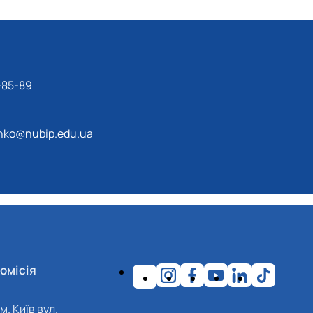
-85-89
hko@nubip.edu.ua
омісія
м. Київ вул.