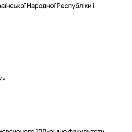
аїнської Народної Республіки і
У»
рисвяченого 100-річчю факультету