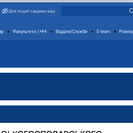
Для людей з вадами зору
ments
ар
Факультети / ННІ
Відділи/Служби
E-learn
Розкл