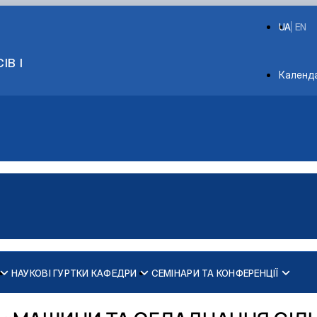
UA
EN
ІВ І
Depart
Календ
НАУКОВІ ГУРТКИ КАФЕДРИ
СЕМІНАРИ ТА КОНФЕРЕНЦІЇ
сільськогосподарського виробниц…
 РОБОТОТЕХНІЧНИХ СИСТЕМ"
2024-2025
ми і комплекси сільськогоспод…
2025-2026