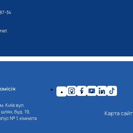
87-34
.net
омісія
м. Київ вул.
шлях, буд. 19,
Карта сайт
пус № 1, кімната