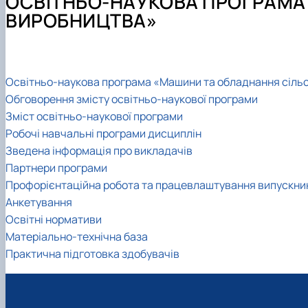
ОСВІТНЬО-НАУКОВА ПРОГРАМА
Навчальні лабораторії
Освітньо-професійна програма «Машини та обладнан
Мехатроніка
ВИРОБНИЦТВА»
Освітні програми кафедри
Комп'ютерний зір в машинобудуванні
Співпраця
Конструювання машин
Докторанти та аспіранти кафедри
Освітньо-наукова програма «Машини та обладнання сіль
Обговорення змісту освітньо-наукової програми
Зміст освітньо-наукової програми
Робочі навчальні програми дисциплін
Зведена інформація про викладачів
Партнери програми
Профорієнтаційна робота та працевлаштування випускни
Анкетування
Освітні нормативи
Матеріально-технічна база
Практична підготовка здобувачів