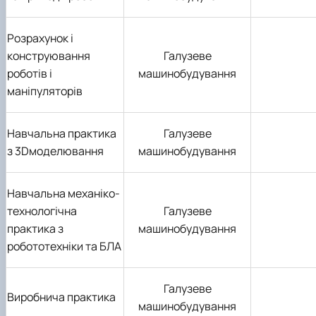
Розрахунок і
конструювання
Галузеве
роботів і
машинобудування
маніпуляторів
Навчальна практика
Галузеве
з 3Dмоделювання
машинобудування
Навчальна механіко-
технологічна
Галузеве
практика з
машинобудування
робототехніки та БЛА
Галузеве
Виробнича практика
машинобудування