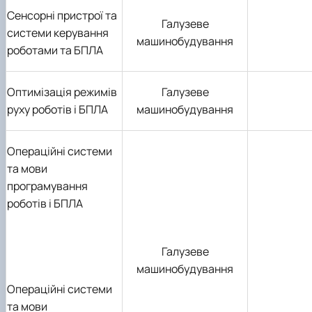
Сенсорні пристрої та
Галузеве
системи керування
машинобудування
роботами та БПЛА
Оптимізація режимів
Галузеве
руху роботів і БПЛА
машинобудування
Операційні системи
та мови
програмування
роботів і БПЛА
Галузеве
машинобудування
Операційні системи
та мови