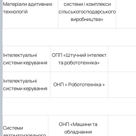
Матеріали адитивних
системи і комплекси
технологій
сільськогосподарського
виробництва»
Інтелектуальні
ОПП «Штучний інтелект
системи керування
та робототехніка»
Інтелектуальні
О
Н
П «
Робототехніка »
системи керування
О
Н
П «Машини та
Системи
обладнання
автоматизованого