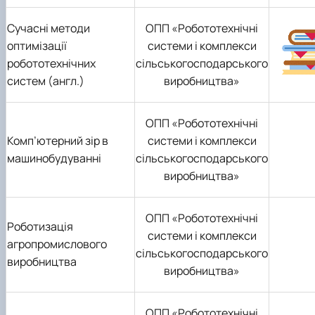
Сучасні методи
ОПП «Робототехнічні
оптимізації
системи і комплекси
робототехнічних
сільськогосподарського
систем (англ.)
виробництва»
ОПП «Робототехнічні
Комп’ютерний зір в
системи і комплекси
машинобудуванні
сільськогосподарського
виробництва»
ОПП «Робототехнічні
Роботизація
системи і комплекси
агропромислового
сільськогосподарського
виробництва
виробництва»
ОПП «Робототехнічні