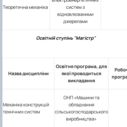
електроенергетичних
Теоретична механіка
систем з
відновлюваними
джерелами
Освітній ступінь "Магістр"
Освітня програма, для
Робо
Назва дисципліни
якої проводиться
прогр
викладання
ОНП «Машини та
Механіка конструкцій
обладнання
технічних систем
сільськогосподарського
виробництва»