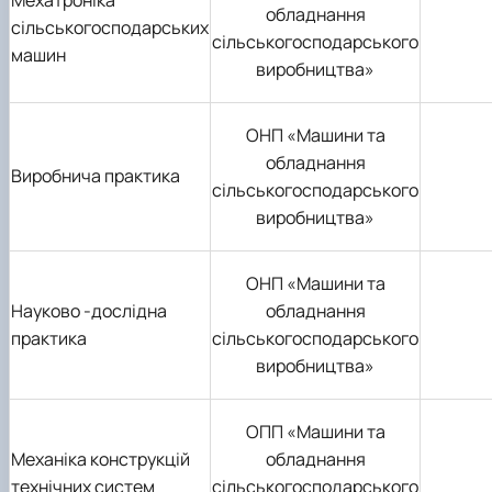
Мехатроніка
обладнання
сільськогосподарських
сільськогосподарського
машин
виробництва»
ОНП «Машини та
обладнання
Виробнича практика
сільськогосподарського
виробництва»
ОНП «Машини та
Науково -дослідна
обладнання
практика
сільськогосподарського
виробництва»
ОПП «Машини та
Механіка конструкцій
обладнання
технічних систем
сільськогосподарського