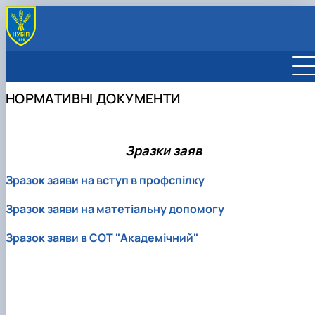
СКЛАД ПРОФБЮРО
ПРАЦЕВЛАШТУВАННЯ ВИПУСКНИКІВ
НОРМАТИВНІ ДОКУМЕНТИ
НОРМАТИВНІ ДОКУМЕНТИ
БАЗА ВІДПОЧИНКУ ТА ОЗДОРОВЛЕННЯ
ІСТОРІЯ ППО
Зразки заяв
Зразок заяви на вступ в профспілку
Зразок заяви на матетіальну допомогу
Зразок заяви в СОТ "Академічний"