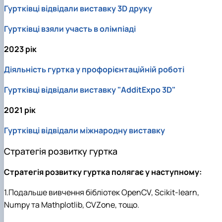
Гуртківці відвідали виставку 3D друку
Гуртківці взяли участь в олімпіаді
2023 рік
Діяльність гуртка у профорієнтаційній роботі
Гуртківці відвідали виставку "AdditExpo 3D"
2021 рік
Гуртківці відвідали міжнародну виставку
Стратегія розвитку гуртка
Стратегія розвитку гуртка полягає у наступному:
1.Подальше вивчення бібліотек OpenCV, Scikit-learn,
Numpy та Mathplotlib, CVZone, тощо.