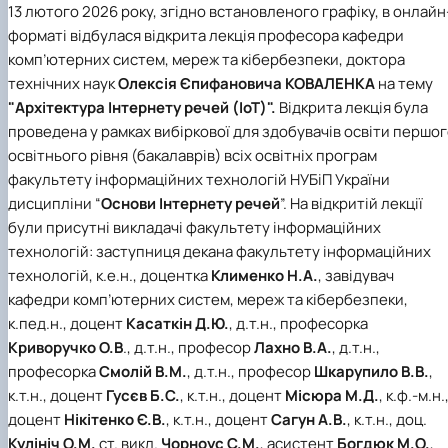
13 лютого 2026 року, згідно встановленого графіку, в онлайн
форматі відбулася відкрита лекція професора кафедри
комп’ютерних систем, мереж та кібербезпеки, доктора
технічних наук
Олексія Єпифановича КОВАЛЕНКА
на тему
"Архітектура Інтернету речей (ІоТ)".
Відкрита лекція була
проведена у рамках вибіркової для здобувачів освіти першо
освітнього рівня (бакалаврів) всіх освітніх програм
факультету інформаційних технологій НУБіП України
дисципліни “
Основи Інтернету речей
”. На відкритій лекції
були присутні викладачі факультету інформаційних
технологій: заступниця декана факультету інформаційних
технологій, к.е.н., доцентка
Клименко Н.А.
, завідувач
кафедри комп’ютерних систем, мереж та кібербезпеки,
к.пед.н., доцент
Касаткін Д.Ю.
, д.т.н., професорка
Криворучко О.В
., д.т.н., професор
Лахно В.А.
, д.т.н.,
професорка
Смолій В.М.
, д.т.н., професор
Шкарупило В.В.
,
к.т.н., доцент
Гусєв Б.С.
, к.т.н., доцент
Місюра М.Д.
, к.ф.-м.н.
доцент
Нікітенко Є.В.
, к.т.н., доцент
Сагун
А.В.
, к.т.н., доц.
Кулініч О.М.
ст. викл.
Чорноус
С.М.
, асистент
Богдюк М.О.
,