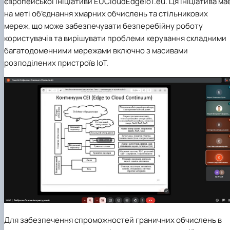
європейської ініціативи EUCloudEdgeIoT.eu. Ця ініціатива ма
на меті об’єднання хмарних обчислень та стільникових
мереж, що може забезпечувати безперебійну роботу
користувачів та вирішувати проблеми керування складними
багатодоменними мережами включно з масивами
розподілених пристроїв IoT.
Для забезпечення спроможностей граничних обчислень в