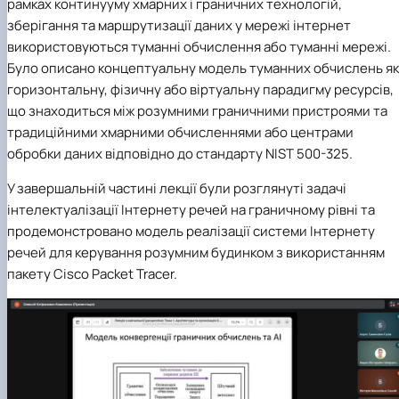
рамках континууму хмарних і граничних технологій,
зберігання та маршрутизації даних у мережі інтернет
використовуються туманні обчислення або туманні мережі.
Було описано концептуальну модель туманних обчислень як
горизонтальну, фізичну або віртуальну парадигму ресурсів,
що знаходиться між розумними граничними пристроями та
традиційними хмарними обчисленнями або центрами
обробки даних відповідно до стандарту NIST 500-325.
У завершальній частині лекції були розглянуті задачі
інтелектуалізації Інтернету речей на граничному рівні та
продемонстровано модель реалізації системи Інтернету
речей для керування розумним будинком з використанням
пакету
Cisco Packet Tracer.