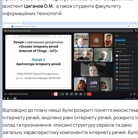
асистент
Циганов
О.М
., а також студенти факультету
інформаційних технологій.
Відповідно до плану лекції були розкриті поняття екосистем
Інтернету речей, виділено рівні Інтернету речей, розкрито ї
склад та призначення, описано структуру сервісів та дано
загальну характеристику компонентів Інтернету речей. Бул