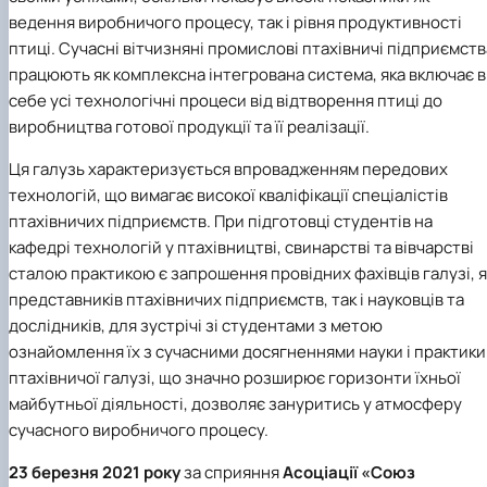
ведення виробничого процесу, так і рівня продуктивності
птиці. Сучасні вітчизняні промислові птахівничі підприємств
працюють як комплексна інтегрована система, яка включає в
себе усі технологічні процеси від відтворення птиці до
виробництва готової продукції та її реалізації.
Ця галузь характеризується впровадженням передових
технологій, що вимагає високої кваліфікації спеціалістів
птахівничих підприємств. При підготовці студентів на
кафедрі технологій у птахівництві, свинарстві та вівчарстві
сталою практикою є запрошення провідних фахівців галузі, я
представників птахівничих підприємств, так і науковців та
дослідників, для зустрічі зі студентами з метою
ознайомлення їх з сучасними досягненнями науки і практики
птахівничої галузі, що значно розширює горизонти їхньої
майбутньої діяльності, дозволяє зануритись у атмосферу
сучасного виробничого процесу.
23 березня 2021 року
за сприяння
Асоціації «Союз