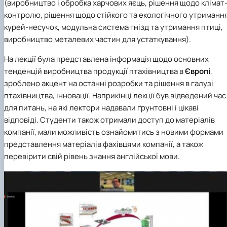
(виробництво і обробка харчових яєць, рішення щодо клімат
контролю, рішення щодо стійкого та екологічного утриманн
курей-несучок, модульна система гнізд та утримання птиці,
виробництво металевих частин для устаткування).
На лекції була представлена інформація щодо основних
тенденцій виробництва продукції птахівництва в
Європі
,
зроблено акцент на останні розробки та рішення в галузі
птахівництва, інновації. Наприкінці лекції був відведений час
для питань, на які лектори надавали ґрунтовні і цікаві
відповіді. Студенти також отримали доступ до матеріалів
компанії, мали можливість ознайомитись з новими формами
представлення матеріалів фахівцями компанії, а також
перевірити свій рівень знання англійської мови.