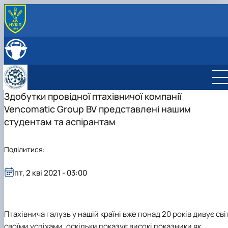
ПРО КАФЕДРУ
Головна
СКЛАД КАФЕДРИ
Історія кафедри
ОСВІТНЯ ДІЯЛЬНІСТЬ
Навчально-науково-виробничі лабораторії
Навчальна робота
НАУКОВА ДІЯЛЬНІСТЬ
Співпраця з роботодавцями
Навчальні лабораторії
Наукова робота
Здобутки провідної птахівничої компанії
МІЖНАРОДНА ДІЯЛЬНІСТЬ
Відеотур кафедрою
Сертифікатні курси
Дорадча діяльність
Vencomatic Group BV представлені нашим
Фотогалерея
Наукові гуртки
студентам та аспірантам
Робочі програми
Підготовка аспірантів та докторантів
Практика студентів
Наукові здобутки кафедри
Поділитися:
пт, 2 кві 2021 - 03:00
Птахівнича галузь у нашій країні вже понад 20 років дивує сві
своїми успіхами, оскільки показує високі показники як