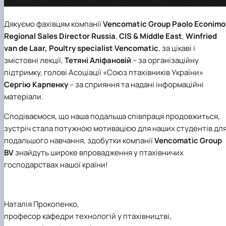
Дякуємо фахівцям компанії
Vencomatic Group Paolo Econimo
Regional Sales Director Russia
,
CIS & Middle East
,
Winfried
van de Laar, Poultry specialist Vencomatic
, за цікаві і
змістовні лекції,
Тетяні Аліфановій
– за організаційну
підтримку, голові
Асоціації «Союз птахівників України»
Сергію Карпенку
– за сприяння та надані інформаційні
матеріали.
Сподіваємося, що наша подальша співпраця продовжиться,
зустріч стала потужною мотивацією для наших студентів дл
подальшого навчання, здобутки компанії
Vencomatic Group
BV
знайдуть широке впровадження у птахівничих
господарствах нашої країни!
Наталія Прокопенко,
професор кафедри технологій у птахівництві,