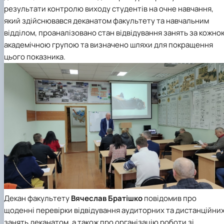
результати контролю виходу студентів на очне навчання,
який здійснювався деканатом факультету та навчальним
відділом, проаналізовано стан відвідування занять за кожно
академічною групою та визначено шляхи для покращення
цього показника.
Декан факультету
Вячеслав Братішко
повідомив про
щоденні перевірки відвідування аудиторних та дистанційни
занять деканатом, а також про організацію роботи зі