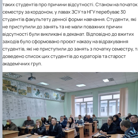
таких студентів про причини відсутності. Станом на початок
семестру за кордоном, у лавах ЗСУ та НГУ перебуває 30
студентів факультету денної форми навчання. Студенти, які
не приступили до занять та не мали поважних причин
відсутності були викликані в деканат. Відповідно до вжитих
заходів було сформовано проєкт наказу на відрахування
студентів, які не приступили до занять з початку семестру, т
доведено список цих студентів до кураторів та старост
академічних груп.