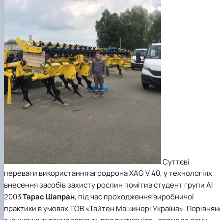
Суттєві
переваги використання агродрона XAG V 40, у технологіях
внесення засобів захисту рослин помітив студент групи АІ
2003
Тарас
Шапран
, під час проходження виробничої
практики в умовах ТОВ «Тайтен Машинері Україна». Порівнян