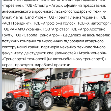
«Терезине», ТОВ «Спектр – Агро», офіційний представник
американського виробника сільськогосподарської техніки
Great Plains і Land Pride – ТОВ «Грейт Плейнз Україна», ТОВ
«АСП Трейдинг», ТОВ «Агрофірма Колос», ТОВ «Хімагроторг»
ТОВ «АМАКО Україна», ТОВ "Агрістар", ТОВ «Агро Асістенс
Груп», ТОВ «Європа Транс Агро» – це далеко не весь перелік
потужних компаній та виробничих підрозділів аграрного
сектору нашої країни, партнерів механіко-технологічного
факультету, де студенти спеціальностей «Агроінженерія» і
«Транспортні технології (на автомобільному транспорті)»,
наразі, проходять виробничі практики.