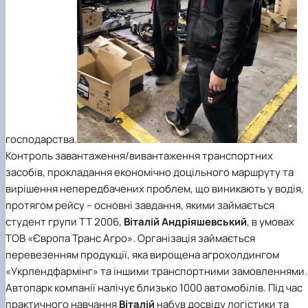
господарства.
Контроль завантаження/вивантаження транспортних
засобів, прокладання економічно доцільного маршруту та
вирішення непередбачених проблем, що виникають у водія,
протягом рейсу – основні завдання, якими займається
студент групи ТТ 2006,
Віталій Андріяшевський
, в умовах
ТОВ «Європа Транс Агро». Організація займається
перевезенням продукції, яка вирощена агрохолдингом
«Укрлендфармінг» та іншими транспортними замовленнями.
Автопарк компанії налічує близько 1000 автомобілів. Під час
практичного навчання
Віталій
набув досвіду логістики та