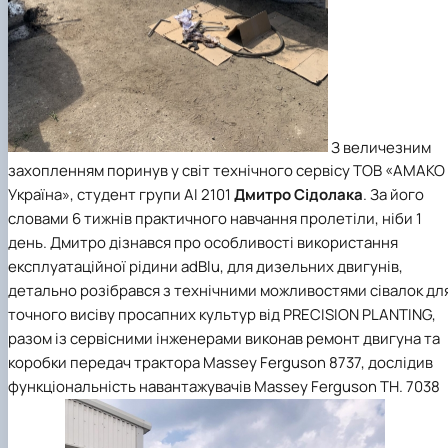
З величезним
захопленням поринув у світ технічного сервісу ТОВ «АМАКО
Україна», студент групи АІ 2101
Дмитро Сідолака
. За його
словами 6 тижнів практичного навчання пролетіли, ніби 1
день. Дмитро дізнався про особливості використання
експлуатаційної рідини adBlu, для дизельних двигунів,
детально розібрався з технічними можливостями сівалок дл
точного висіву просапних культур від PRECISION PLANTING,
разом із сервісними інженерами виконав ремонт двигуна та
коробки передач трактора Massey Ferguson 8737, дослідив
функціональність навантажувачів Massey Ferguson TH. 7038