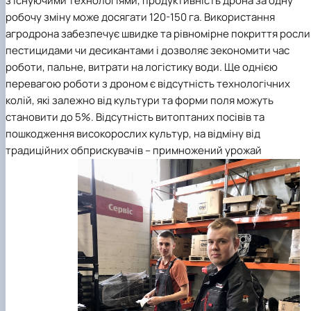
з існуючими технологіями, продуктивність дрона за одну
робочу зміну може досягати 120-150 га. Використання
агродрона забезпечує швидке та рівномірне покриття росл
пестицидами чи десикантами і дозволяє зекономити час
роботи, пальне, витрати на логістику води. Ще однією
перевагою роботи з дроном є відсутність технологічних
колій, які залежно від культури та форми поля можуть
становити до 5%. Відсутність витоптаних посівів та
пошкодження високорослих культур, на відміну від
традиційних обприскувачів – примножений урожай