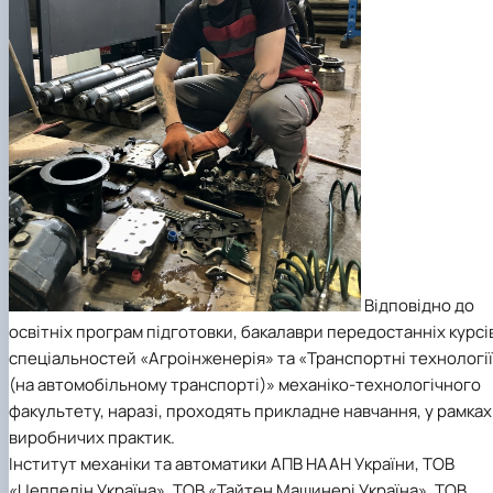
Відповідно до
освітніх програм підготовки, бакалаври передостанніх курсі
спеціальностей «Агроінженерія» та «Транспортні технології
(на автомобільному транспорті)» механіко-технологічного
факультету, наразі, проходять прикладне навчання, у рамках
виробничих практик.
Інститут механіки та автоматики АПВ НААН України, ТОВ
«Цеппелін Україна», ТОВ «Тайтен Машинері Україна», ТОВ